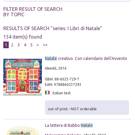
FILTER RESULT OF SEARCH
BY TOPIC
RESULTS OF SEARCH "
series: I Libri di Natale
"
154 item(s) found
1
2
3
4
5
>
>>
Natale
creativo. Con calendario dell'Avvento
IdeeAli, 2016
ISBN: 88-6023-729-7
EAN: 9788860237293
italian text
out of print - NOT orderable
La lettera di Babbo
Natale