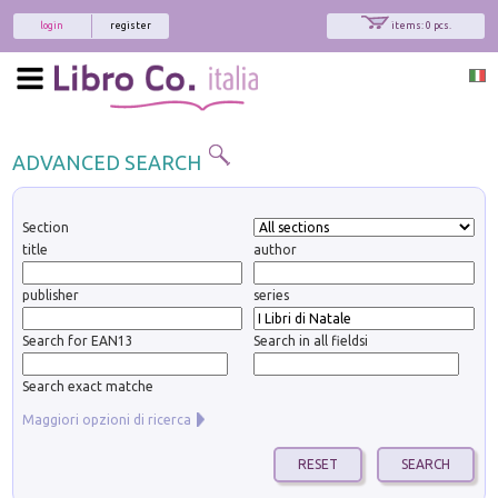
login
register
items: 0 pcs.
ADVANCED SEARCH
Section
title
author
publisher
series
Search for EAN13
Search in all fieldsi
Search exact matche
Maggiori opzioni di ricerca