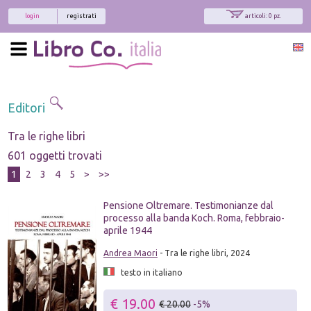
login
registrati
articoli: 0 pz.
Editori
Tra le righe libri
601 oggetti trovati
1
2
3
4
5
>
>>
Pensione Oltremare. Testimonianze dal
processo alla banda Koch. Roma, febbraio-
aprile 1944
Andrea Maori
- Tra le righe libri, 2024
testo in italiano
€ 19.00
€ 20.00
-5%