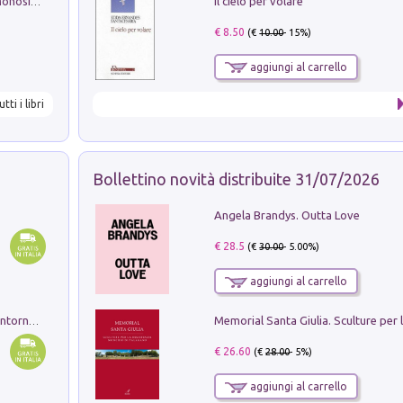
Il cielo per volare
La seduzione del gusto con Pipero & Monosilio
€ 8.50
(€
10.00
- 15%)
aggiungi al carrello
utti i libri
Bollettino novità distribuite 31/07/2026
Angela Brandys. Outta Love
€ 28.5
(€
30.00
- 5.00%)
aggiungi al carrello
Ruderi delle ville Romano Sabine nei dintorni di Poggio Mirteto. Illustrati dal dott.re prof.re cav.re Ercole Nardi regio ispettore degli scavi e monumenti. Anno 1885. Tavole e studio. Con 25 tavole fuori testo in cartella editoriale
€ 26.60
(€
28.00
- 5%)
aggiungi al carrello