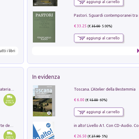
aggiungi al carrello
€ 33.25
(€
35.00
- 5.00%)
aggiungi al carrello
utti i libri
In evidenza
Toscana. L'Atelier della Bestemmia
L'orientalizzante a Capua. Contesti e materiali dagli scavi di Werner Johannowsky nella necropoli di Fornaci. Nuova ediz.
€ 6.00
(€
15.00
- 60%)
aggiungi al carrello
Ricerche dei dottorandi in storia dell'arte della Sapienza
€ 26.50
(€
27.90
- 5%)