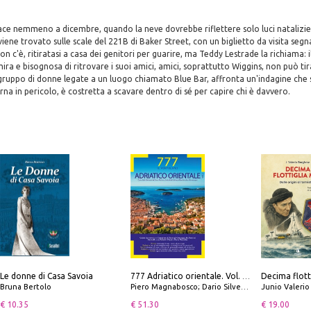
ace nemmeno a dicembre, quando la neve dovrebbe riflettere solo luci natalizie
 viene trovato sulle scale del 221B di Baker Street, con un biglietto da visita seg
 c'è, ritiratasi a casa dei genitori per guarire, ma Teddy Lestrade la richiama: i
mira e bisognosa di ritrovare i suoi amici, amici, soprattutto Wiggins, non può tir
 gruppo di donne legate a un luogo chiamato Blue Bar, affronta un'indagine che 
a in pericolo, è costretta a scavare dentro di sé per capire chi è davvero.
Le donne di Casa Savoia
777 Adriatico orientale. Vol. 2: Costa della Dalmazia da Zara a Molunat, Isole della Dalmazia Meridionale e Montenegro
Bruna Bertolo
Piero Magnabosco; Dario Silvestro; Marco Sbrizzi
Junio Valeri
€ 10.35
€ 51.30
€ 19.00