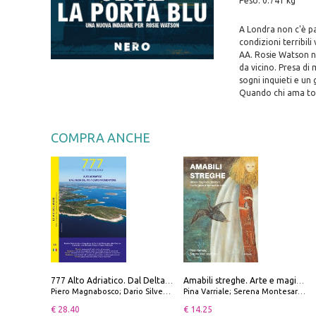
Peso: 0.741 kg
A Londra non c'è p
condizioni terribili
AA. Rosie Watson non
da vicino. Presa di 
sogni inquieti e un
Quando chi ama torn
COMPRA ANCHE
777 Alto Adriatico. Dal Delta del Po a Capo Promontore. Con QR Code
Amabili streghe. Arte e magie di Leonora Carrington e Remedios Varo
Piero Magnabosco; Dario Silvestro; Marco Sbrizzi
Pina Varriale; Serena Montesarchio
€ 28.40
€ 14.25