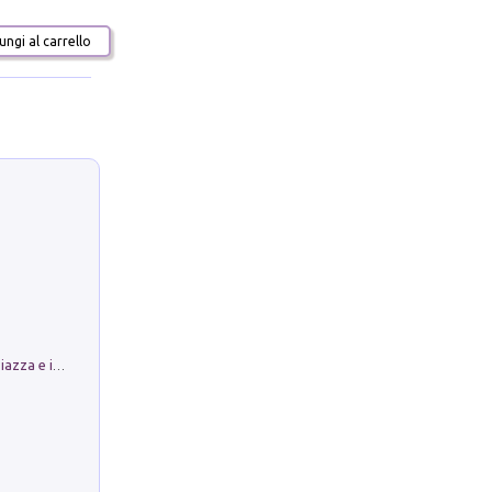
ngi al carrello
Luoghi Magici di Bologna. Vol. 1: la Piazza e i Suoi Simboli Segreti