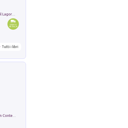
Pastori. Sguardi contemporanei tra il Lagorai e la pianura. Ediz. illustrata
Tutti i libri
in alto! Livello A1. Con CD-Audio. Con Contenuto digitale per accesso on line