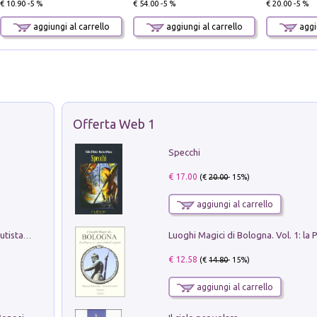
€ 10.90 -5 %
€ 54.00 -5 %
€ 20.00 -5 %
aggiungi al carrello
aggiungi al carrello
aggiu
Offerta Web 1
Specchi
€ 17.00
(€
20.00
- 15%)
aggiungi al carrello
Pietro Bellotti Detto Canaletty. Un Vedutista Veneziano nella Francia dell'Ancien Régime
€ 12.58
(€
14.80
- 15%)
aggiungi al carrello