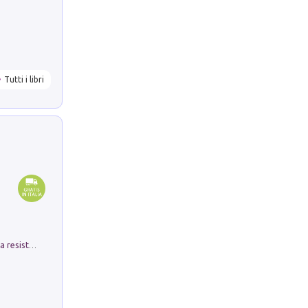
Tutti i libri
Memorial Santa Giulia. Sculture per la resistenza Monchio di Palagano