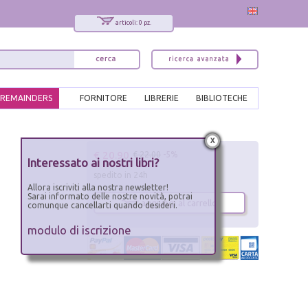
articoli: 0 pz.
REMAINDERS
FORNITORE
LIBRERIE
BIBLIOTECHE
x
€ 20.90
€ 22.00
-5%
Interessato ai nostri libri?
spedito in 24h
Allora iscriviti alla nostra newsletter!
Sarai informato delle nostre novità, potrai
aggiungi al carrello
comunque cancellarti quando desideri.
modulo di iscrizione