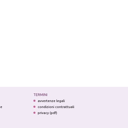
TERMINI
avvertenze legali
ne
condizioni contrattuali
privacy (pdf)