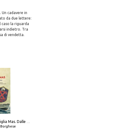
. Un cadavere in
nato da due lettere:
l caso la riguarda
arsi indietro. Tra
sa di vendetta.
Decima flottiglia Mas. Dalle origini all'armistizio
o Borghese