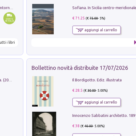
Ruderi delle ville Romano Sabine nei dintorni di Poggio Mirteto. Illustrati dal dott.re prof.re cav.re Ercole Nardi regio ispettore degli scavi e monumenti. Anno 1885
€ 71.25
(€
75.00
- 5%)
aggiungi al carrello
utti i libri
Bollettino novità distribuite 17/07/2026
Il Bordigotto. Ediz. illustrata
Dromos. Libro periodico di architettura. (2026). Vol. 15: Post-model
€ 28.5
(€
30.00
- 5.00%)
aggiungi al carrello
Innocenzo Sabbatini architetto. 18
€ 38
(€
40.00
- 5.00%)