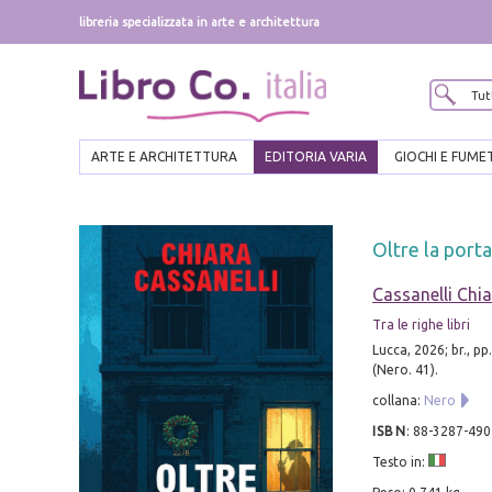
libreria specializzata in arte e architettura
ARTE E ARCHITETTURA
EDITORIA VARIA
GIOCHI E FUME
Oltre la port
Cassanelli Chi
Tra le righe libri
Lucca, 2026; br., pp
(Nero. 41).
collana:
Nero
ISBN
:
88-3287-490
Testo in: