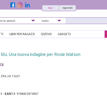
login
registrati
TTI
LIBRI PER RAGAZZI
CD/DVD
GADGETS
a blu. Una nuova indagine per Rosie Watson
ara
. 294, cm 15x21.
-3
-
EAN13
:
9788832874907