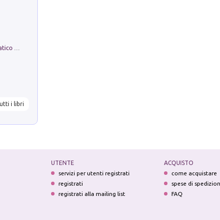
La comparsa. Perché il partito democratico non è mai nato
utti i libri
UTENTE
ACQUISTO
servizi per utenti registrati
come acquistare
registrati
spese di spedizio
registrati alla mailing list
FAQ