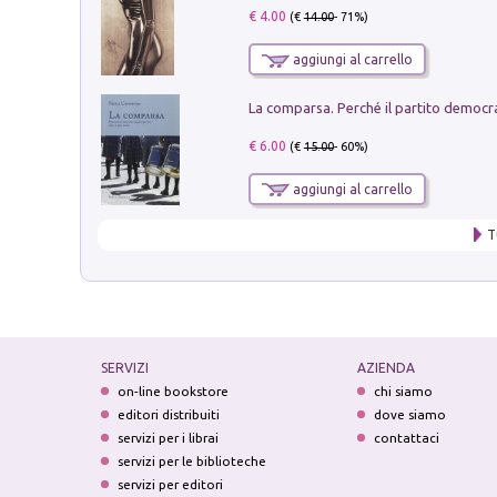
€ 4.00
(€
14.00
- 71%)
aggiungi al carrello
€ 6.00
(€
15.00
- 60%)
aggiungi al carrello
T
SERVIZI
AZIENDA
on-line bookstore
chi siamo
editori distribuiti
dove siamo
servizi per i librai
contattaci
servizi per le biblioteche
servizi per editori