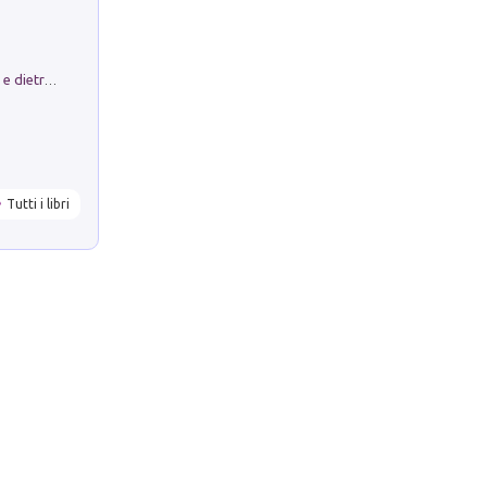
Conte e Mattarella. Sul palcoscenico e dietro le quinte del Quirinale. Un racconto sulle istituzioni
Tutti i libri