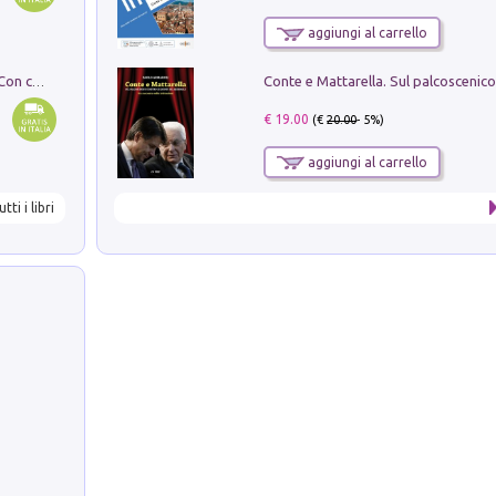
aggiungi al carrello
I monumenti funerari del Lazio antico. Con cartella con tavole
€ 19.00
(€
20.00
- 5%)
aggiungi al carrello
utti i libri