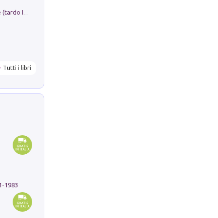
Sofiana. In Sicilia centro-meridionale (tardo III-metà IX secolo d.C.): dall'agro-town tardo-imperiale al villaggio medio-bizantino. Nuova ediz.
Tutti i libri
91-1983