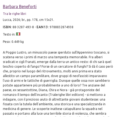
Barbara Beneforti
Tra le righe libri
Lucca, 2026; br., pp. 178, cm 15x21.
ISBN
:
88-3287-493-8
-
EAN13
:
9788832874938
Testo in:
Peso: 0.449 kg
A Poggio Lustro, un minuscolo paese sperduto sull'Appennino toscano, si
scatena verso i primi di marzo una tempesta memorabile. Fra alberi
sradicati e cigli franati, emerge dalla terra un antico resto: di chi sarà quel
teschio coperto di fango? Forse di un cercatore di funghi? Si dà il caso però
che, proprio nel luogo del ritrovamento, molti anni prima era stato
allestito un campo paramilitare, dove gruppi di neofascisti imparavano
l'uso di armi e le tattiche di guerriglia. Dunque quelle ossa non sarebbero
potute appartenere più probabilmente a uno di loro? Tre anziane del
paese, ex sessantottine, Diana, Chira e Nora - già protagoniste del
romanzo Il tempo dell'incanto (Tralerighe libri editore) - si mettono a
indagare, con il prezioso aiuto di altrettante giovani studentesse: una
fissata con la tutela dell'ambiente, una storica e una specializzanda in
medicina di genere. Le scoperte inattese catapultano la squadra nel
passato e portano alla luce una terribile storia di violenza, che sembra