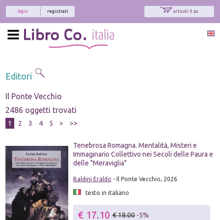
login
registrati
articoli: 0 pz.
Editori
Il Ponte Vecchio
2486 oggetti trovati
1
2
3
4
5
>
>>
Tenebrosa Romagna. Mentalità, Misteri e
Immaginario Collettivo nei Secoli delle Paura e
delle "Meraviglia"
Baldini Eraldo
- Il Ponte Vecchio, 2026
testo in italiano
€ 17.10
€ 18.00
-5%