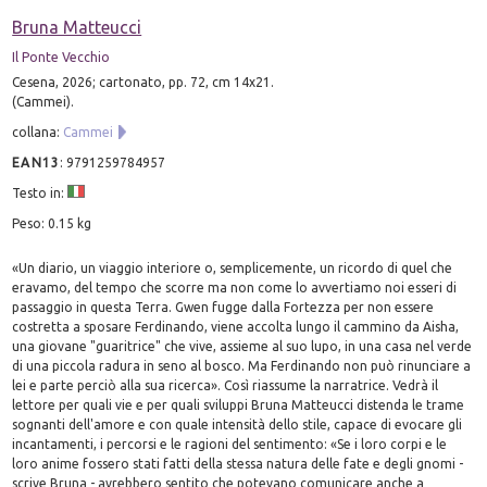
Bruna Matteucci
Il Ponte Vecchio
Cesena, 2026; cartonato, pp. 72, cm 14x21.
(Cammei).
collana:
Cammei
EAN13
:
9791259784957
Testo in:
Peso: 0.15 kg
«Un diario, un viaggio interiore o, semplicemente, un ricordo di quel che
eravamo, del tempo che scorre ma non come lo avvertiamo noi esseri di
passaggio in questa Terra. Gwen fugge dalla Fortezza per non essere
costretta a sposare Ferdinando, viene accolta lungo il cammino da Aisha,
una giovane "guaritrice" che vive, assieme al suo lupo, in una casa nel verde
di una piccola radura in seno al bosco. Ma Ferdinando non può rinunciare a
lei e parte perciò alla sua ricerca». Così riassume la narratrice. Vedrà il
lettore per quali vie e per quali sviluppi Bruna Matteucci distenda le trame
sognanti dell'amore e con quale intensità dello stile, capace di evocare gli
incantamenti, i percorsi e le ragioni del sentimento: «Se i loro corpi e le
loro anime fossero stati fatti della stessa natura delle fate e degli gnomi -
scrive Bruna - avrebbero sentito che potevano comunicare anche a