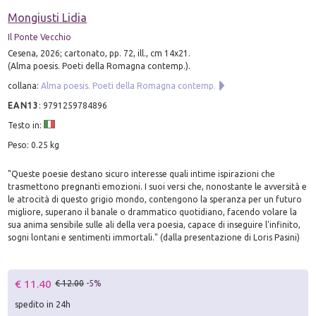
Mongiusti Lidia
Il Ponte Vecchio
Cesena, 2026; cartonato, pp. 72, ill., cm 14x21.
(Alma poesis. Poeti della Romagna contemp.).
collana:
Alma poesis. Poeti della Romagna contemp.
EAN13
:
9791259784896
Testo in:
Peso: 0.25 kg
"Queste poesie destano sicuro interesse quali intime ispirazioni che
trasmettono pregnanti emozioni. I suoi versi che, nonostante le avversità e
le atrocità di questo grigio mondo, contengono la speranza per un futuro
migliore, superano il banale o drammatico quotidiano, facendo volare la
sua anima sensibile sulle ali della vera poesia, capace di inseguire l'infinito,
sogni lontani e sentimenti immortali." (dalla presentazione di Loris Pasini)
€ 11.40
€ 12.00
-5%
spedito in 24h