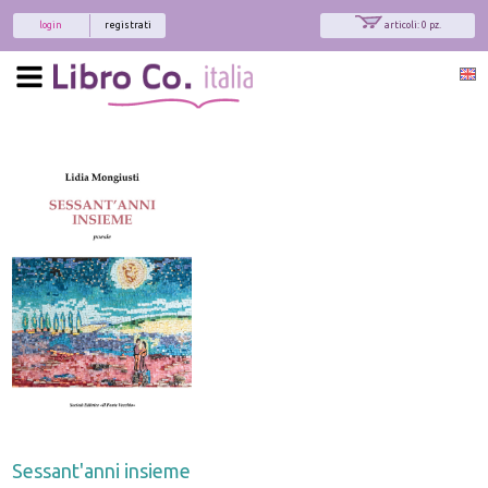
login
registrati
articoli: 0 pz.
Sessant'anni insieme