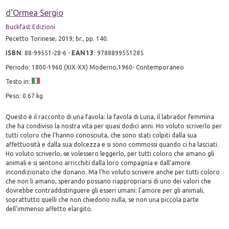
d'Ormea Sergio
Buckfast Edizioni
Pecetto Torinese, 2019; br., pp. 140.
ISBN
:
88-99551-28-6
-
EAN13
:
9788899551285
Periodo: 1800-1960 (XIX-XX) Moderno,1960- Contemporaneo
Testo in:
Peso: 0.67 kg
Questo è il racconto di una favola: la favola di Luna, il labrador femmina
che ha condiviso la nostra vita per quasi dodici anni. Ho voluto scriverlo per
tutti coloro che l'hanno conosciuta, che sono stati colpiti dalla sua
affettuosità e dalla sua dolcezza e si sono commossi quando ci ha lasciati.
Ho voluto scriverlo, se volessero leggerlo, per tutti coloro che amano gli
animali e si sentono arricchiti dalla loro compagnia e dall'amore
incondizionato che donano. Ma l'ho voluto scrivere anche per tutti coloro
che non li amano, sperando possano riappropriarsi di uno dei valori che
dovrebbe contraddistinguere gli esseri umani: l'amore per gli animali,
soprattutto quelli che non chiedono nulla, se non una piccola parte
dell'immenso affetto elargito.