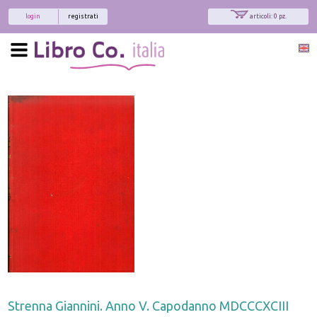
login
registrati
articoli: 0 pz.
Strenna Giannini. Anno V. Capodanno MDCCCXCIII