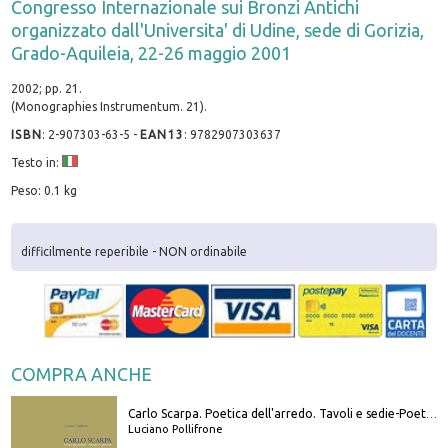
Congresso Internazionale sui Bronzi Antichi
organizzato dall'Universita' di Udine, sede di Gorizia,
Grado-Aquileia, 22-26 maggio 2001
2002; pp. 21.
(Monographies Instrumentum. 21).
ISBN
:
2-907303-63-5
-
EAN13
:
9782907303637
Testo in:
Peso: 0.1 kg
difficilmente reperibile - NON ordinabile
COMPRA ANCHE
Carlo Scarpa. Poetica dell'arredo. Tavoli e sedie-Poetics of furniture. Tables and chairs. Ediz. bilingue
Luciano Pollifrone