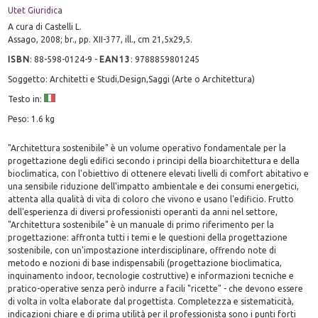
Utet Giuridica
A cura di Castelli L.
Assago, 2008; br., pp. XII-377, ill., cm 21,5x29,5.
ISBN
:
88-598-0124-9
-
EAN13
:
9788859801245
Soggetto: Architetti e Studi,Design,Saggi (Arte o Architettura)
Testo in:
Peso: 1.6 kg
"Architettura sostenibile" è un volume operativo fondamentale per la
progettazione degli edifici secondo i principi della bioarchitettura e della
bioclimatica, con l'obiettivo di ottenere elevati livelli di comfort abitativo e
una sensibile riduzione dell'impatto ambientale e dei consumi energetici,
attenta alla qualità di vita di coloro che vivono e usano l'edificio. Frutto
dell'esperienza di diversi professionisti operanti da anni nel settore,
"Architettura sostenibile" è un manuale di primo riferimento per la
progettazione: affronta tutti i temi e le questioni della progettazione
sostenibile, con un'impostazione interdisciplinare, offrendo note di
metodo e nozioni di base indispensabili (progettazione bioclimatica,
inquinamento indoor, tecnologie costruttive) e informazioni tecniche e
pratico-operative senza però indurre a facili "ricette" - che devono essere
di volta in volta elaborate dal progettista. Completezza e sistematicità,
indicazioni chiare e di prima utilità per il professionista sono i punti forti