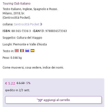
Touring Club Italiano
Testo Italiano, Inglese, Spagnolo e Russo.
Milano, 2018; br.
(Centrocittà Pocket).
collana:
Centrocittà Pocket
ISBN
:
88-365-7336-3
-
EAN13
:
9788836573363
Soggetto: Cultura del Viaggio
Luoghi: Piemonte e Valle d'Aosta
Testo in:
Peso: 0.046 kg
Come muoversi, cosa vedere, indice dei nomi.
€ 5.22
€ 5.50
-5%
spedito in 2/3 sett.
aggiungi al carrello