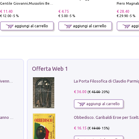
Gentile Giovanni;Mussolini Benito
Piero Magnabosco; Dar
€ 11.40
€ 4.75
€ 28.40
€ 12.00 -5 %
€ 5.00 -5 %
€ 29.90 -5 %
aggiungi al carrello
aggiungi al carrello
aggiu
Offerta Web 1
Get the led out. Come i Led Zeppelin divennero la più grande band del mondo
€ 36.00
(€
45.00
- 20%)
aggiungi al carrello
Con questa faccia qui. Le canzoni che hanno fatto la storia di Ligabue
€ 16.15
(€
19.00
- 15%)