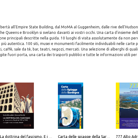
Libertà all'Empire State Building, dal MoMA al Guggenheim, dalle rive dell'Hudson
 Queens e Brooklyn si svelano davanti ai vostri occhi. Una carta d'insieme dell
zone principali descritte nella guida. 10 luoghi di visita assolutamente da non pe
à più autentica. 100 siti, musei e monumenti facilmente individuabili nelle carte 
ti, caffè, sale da tè, bar, teatri, negozi, mercati. Una selezione di alberghi di qualit
gite fuori porta, una carta dei trasporti pubblici e tutte le informazioni utili per
La dottrina del fascismo. E i documenti ufficiali dal 1919 al 1945
Carta delle spiagge della Sardegna. Con custodia