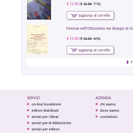
€ 12.00
(€
42.00
- 71%)
aggiungi al carrello
€ 12.00
(€
35.00
- 66%)
aggiungi al carrello
T
SERVIZI
AZIENDA
on-line bookstore
chi siamo
editori distribuiti
dove siamo
servizi per i librai
contattaci
servizi per le biblioteche
servizi per editori