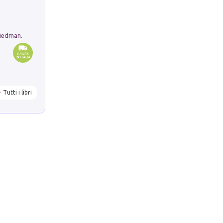
riedman.
Tutti i libri