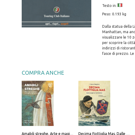
Testo in:
Peso: 0.193 kg
Dalla statua della 
Manhattan, ma anche
visualizzare le 10 
per scoprire la citt
indirizzi di ristoran
fasce di prezzo. Le 
COMPRA ANCHE
Amabili streghe. Arte e magie di Leonora Carrington e Remedios Varo
Decima flottiglia Mas. Dalle origini all'armistizio