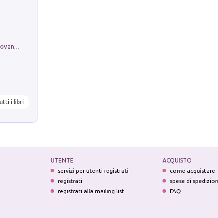
Firenze nell'Ottocento nei disegni di Giovanni Ferruccio Moro (1859­1948)
utti i libri
UTENTE
ACQUISTO
servizi per utenti registrati
come acquistare
registrati
spese di spedizio
registrati alla mailing list
FAQ