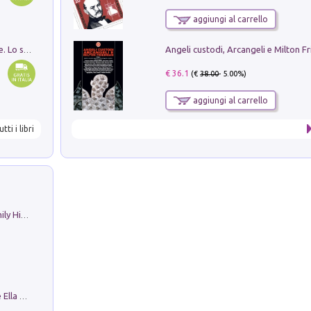
aggiungi al carrello
Angeli custodi, Arcangeli e Milton F
Santissima Trinità e divina proporzione. Lo studio della proporzione nell'arte come ricerca del mistero trinitario
€ 36.1
(€
38.00
- 5.00%)
aggiungi al carrello
utti i libri
The Nicolas. Restoration Tales in a Family History
Fortunate Objects. Selections from the Ella Fontanals-Cisneros Collection. Objetos Afortunados. Selección de la Colección Ella Fontanals-Cisneros