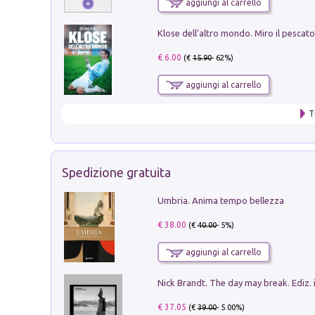
aggiungi al carrello
€ 6.00
(€
15.90
- 62%)
aggiungi al carrello
T
Spedizione gratuita
Umbria. Anima tempo bellezza
€ 38.00
(€
40.00
- 5%)
aggiungi al carrello
Nick Brandt. The day may break. Ediz. i
€ 37.05
(€
39.00
- 5.00%)