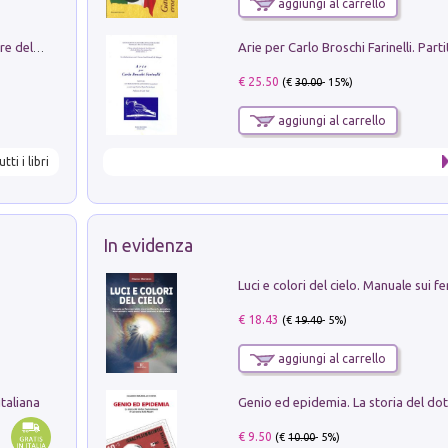
aggiungi al carrello
Klose dell'altro mondo. Miro il pescatore del goal
€ 25.50
(€
30.00
- 15%)
aggiungi al carrello
utti i libri
In evidenza
€ 18.43
(€
19.40
- 5%)
aggiungi al carrello
taliana
€ 9.50
(€
10.00
- 5%)