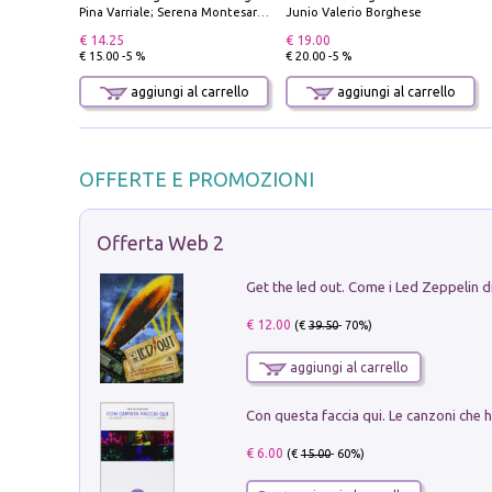
Pina Varriale; Serena Montesarchio
Junio Valerio Borghese
€ 14.25
€ 19.00
€ 15.00 -5 %
€ 20.00 -5 %
aggiungi al carrello
aggiungi al carrello
OFFERTE E PROMOZIONI
Offerta Web 2
€ 12.00
(€
39.50
- 70%)
aggiungi al carrello
€ 6.00
(€
15.00
- 60%)