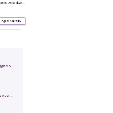
io Silvestro; Marco Sbrizzi
ngi al carrello
La Porta Filosofica di Claudio Parmiggiani per il Sacro Eremo di Camaldoli
Obbedisco. Garibaldi Eroe per Scelta e per Destino