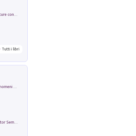
Arie per Carlo Broschi Farinelli. Partiture con riduzione per clavicembalo (o pianoforte). Seconda serie. Vol. 5
Tutti i libri
Luci e colori del cielo. Manuale sui fenomeni ottici che si verificano in atmosfera, nella scienza e nella storia: come osservarli e fotografarli
Genio ed epidemia. La storia del dottor Semmelweis, il Salvatore delle Madri