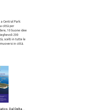
 a Central Park:
a città per
rdere, 10 buone idee
pieghevoli 200
à, scelti in tutte le
 muoversi in città.
777 Alto Adriatico. Dal Delta del Po a Capo Promontore. Con QR Code