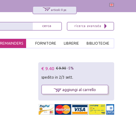
articoli: 0 pz.
REMAINDERS
FORNITORE
LIBRERIE
BIBLIOTECHE
x
€ 9.40
€ 9.90
-5%
Interessato ai nostri libri?
spedito in 2/3 sett.
Allora iscriviti alla nostra newsletter!
Sarai informato delle nostre novità, potrai
aggiungi al carrello
comunque cancellarti quando desideri.
modulo di iscrizione