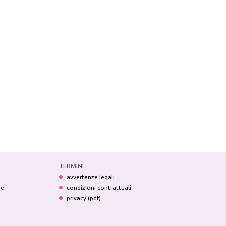
TERMINI
avvertenze legali
ne
condizioni contrattuali
privacy (pdf)