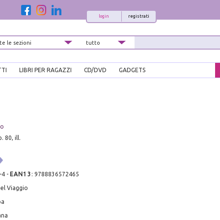
login
registrati
TTI
LIBRI PER RAGAZZI
CD/DVD
GADGETS
no
 80, ill.
-4
-
EAN13
:
9788836572465
el Viaggio
pa
ana