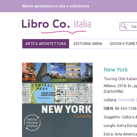
libreria specializzata in arte e architettura
ARTE E ARCHITETTURA
EDITORIA VARIA
GIOCHI E FUME
New York
Touring Club Italia
Milano, 2018; br., pp.
(CartoVille).
collana:
CartoVille
ISBN
:
88-365-7246
Soggetto: Cultura d
Luoghi: Extra Euro
Extra: Arte Americ