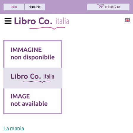
login
registrati
articoli: 0 pz.
La mania