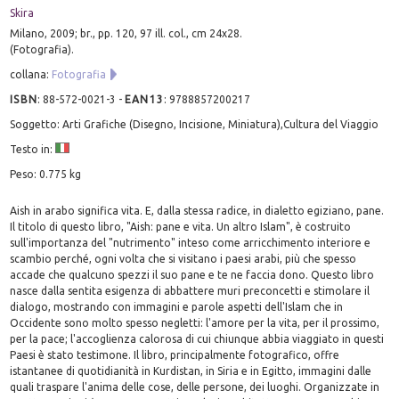
Skira
Milano, 2009; br., pp. 120, 97 ill. col., cm 24x28.
(Fotografia).
collana:
Fotografia
ISBN
:
88-572-0021-3
-
EAN13
:
9788857200217
Soggetto: Arti Grafiche (Disegno, Incisione, Miniatura),Cultura del Viaggio
Testo in:
Peso: 0.775 kg
Aish in arabo significa vita. E, dalla stessa radice, in dialetto egiziano, pane.
Il titolo di questo libro, "Aish: pane e vita. Un altro Islam", è costruito
sull'importanza del "nutrimento" inteso come arricchimento interiore e
scambio perché, ogni volta che si visitano i paesi arabi, più che spesso
accade che qualcuno spezzi il suo pane e te ne faccia dono. Questo libro
nasce dalla sentita esigenza di abbattere muri preconcetti e stimolare il
dialogo, mostrando con immagini e parole aspetti dell'Islam che in
Occidente sono molto spesso negletti: l'amore per la vita, per il prossimo,
per la pace; l'accoglienza calorosa di cui chiunque abbia viaggiato in questi
Paesi è stato testimone. Il libro, principalmente fotografico, offre
istantanee di quotidianità in Kurdistan, in Siria e in Egitto, immagini dalle
quali traspare l'anima delle cose, delle persone, dei luoghi. Organizzate in