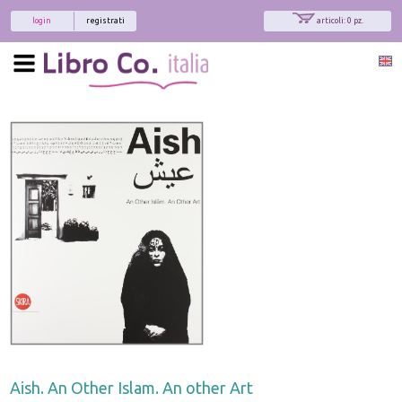
login
registrati
articoli: 0 pz.
Aish. An Other Islam. An other Art