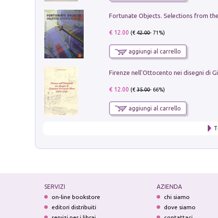
€ 12.00
(€
42.00
- 71%)
aggiungi al carrello
€ 12.00
(€
35.00
- 66%)
aggiungi al carrello
T
SERVIZI
AZIENDA
on-line bookstore
chi siamo
editori distribuiti
dove siamo
servizi per i librai
contattaci