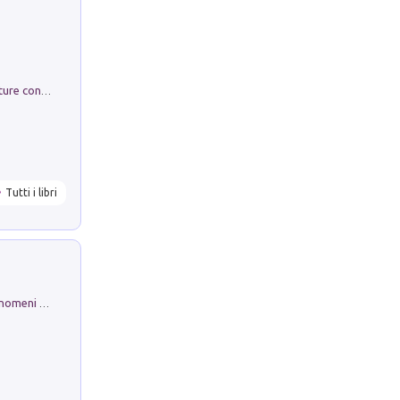
Arie per Carlo Broschi Farinelli. Partiture con riduzione per clavicembalo (o pianoforte). Seconda serie. Vol. 5
Tutti i libri
Luci e colori del cielo. Manuale sui fenomeni ottici che si verificano in atmosfera, nella scienza e nella storia: come osservarli e fotografarli