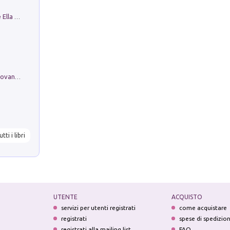
Fortunate Objects. Selections from the Ella Fontanals-Cisneros Collection. Objetos Afortunados. Selección de la Colección Ella Fontanals-Cisneros
Firenze nell'Ottocento nei disegni di Giovanni Ferruccio Moro (1859­1948)
utti i libri
UTENTE
ACQUISTO
servizi per utenti registrati
come acquistare
registrati
spese di spedizio
registrati alla mailing list
FAQ