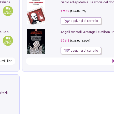
taliana
€ 9.50
(€
10.00
- 5%)
aggiungi al carrello
Angeli custodi, Arcangeli e Milton F
Santissima Trinità e divina proporzione. Lo studio della proporzione nell'arte come ricerca del mistero trinitario
€ 36.1
(€
38.00
- 5.00%)
aggiungi al carrello
utti i libri
The Nicolas. Restoration Tales in a Family History