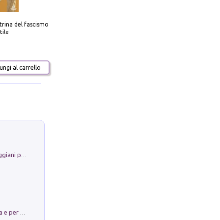
trina del fascismo
tile
ngi al carrello
La Porta Filosofica di Claudio Parmiggiani per il Sacro Eremo di Camaldoli
Obbedisco. Garibaldi Eroe per Scelta e per Destino