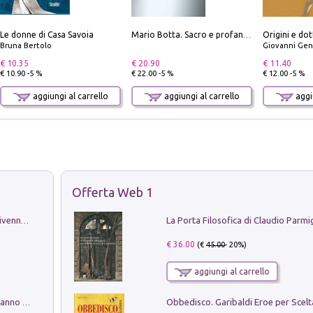
Le donne di Casa Savoia
Origini e dot
Mario Botta. Sacro e profano-Sacred and profane
Bruna Bertolo
Giovanni Gen
€ 10.35
€ 20.90
€ 11.40
€ 10.90 -5 %
€ 22.00 -5 %
€ 12.00 -5 %
aggiungi al carrello
aggiungi al carrello
aggiu
Offerta Web 1
Get the led out. Come i Led Zeppelin divennero la più grande band del mondo
€ 36.00
(€
45.00
- 20%)
aggiungi al carrello
Con questa faccia qui. Le canzoni che hanno fatto la storia di Ligabue