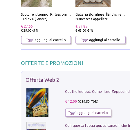
Scolpire il tempo. Riflessioni sul cinema.
Galleria Borghese. [English edition]
Tarkovskij Andrej
Francesca Cappelletti
€ 27.55
€ 59.85
€ 29.00 -5 %
€ 63.00 -5 %
aggiungi al carrello
aggiungi al carrello
OFFERTE E PROMOZIONI
Offerta Web 2
€ 12.00
(€
39.50
- 70%)
aggiungi al carrello