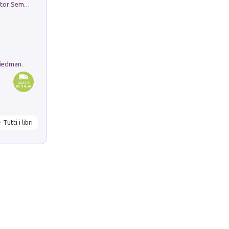
Genio ed epidemia. La storia del dottor Semmelweis, il Salvatore delle Madri
riedman.
Tutti i libri