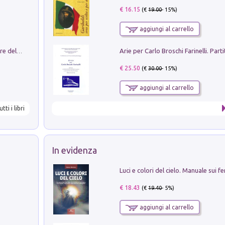
€ 16.15
(€
19.00
- 15%)
aggiungi al carrello
Klose dell'altro mondo. Miro il pescatore del goal
€ 25.50
(€
30.00
- 15%)
aggiungi al carrello
utti i libri
In evidenza
€ 18.43
(€
19.40
- 5%)
aggiungi al carrello