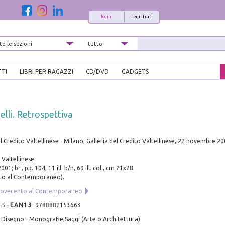
login
registrati
TTI
LIBRI PER RAGAZZI
CD/DVD
GADGETS
lli. Retrospettiva
el Credito Valtellinese - Milano, Galleria del Credito Valtellinese, 22 novembre 2
 Valtellinese.
01; br., pp. 104, 11 ill. b/n, 69 ill. col., cm 21x28.
nto al Contemporaneo).
 Novecento al Contemporaneo
-5
-
EAN13
:
9788882153663
 Disegno - Monografie,Saggi (Arte o Architettura)