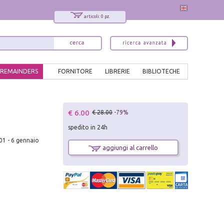
articoli: 0 pz.
REMAINDERS
FORNITORE
LIBRERIE
BIBLIOTECHE
x
€ 6.00
€ 28.00
-79%
Interessato ai nostri libri?
spedito in 24h
Allora iscriviti alla nostra newsletter!
001 - 6 gennaio
Sarai informato delle nostre novità, potrai
aggiungi al carrello
comunque cancellarti quando desideri.
modulo di iscrizione