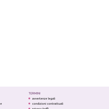
TERMINI
avvertenze legali
ne
condizioni contrattuali
privacy (pdf)