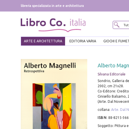
libreria specializzata in arte e architettura
ARTE E ARCHITETTURA
EDITORIA VARIA
GIOCHI E FUME
Alberto Magne
Silvana Editoriale
Sondrio, Galleria d
2002, cm 21x28.
Co-Editore: Credito
Cinisello Balsamo, 20
(Arte. Dal Novece
collana:
Arte. Dal
ISBN
:
88-8215-366
Soggetto: Pittura e