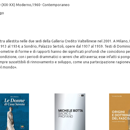
0 (XIX-XX) Moderno,1960- Contemporaneo
ogo
a allestita nelle due sedi della Galleria Credito Valtellinese nel 2001. A Milano,
 1913 al 1934; a Sondrio, Palazzo Sertoli, opere dal 1937 al 1959. Testi di Domini
ometrie di forme e di rapporti hanno dei significati profondi che coincidono p
 condizione, con i periodi drammatici o sereni che attraversa; esse infatti si po
empre suscettibili di rinnovamento e sviluppo, come una partecipazione ragione
el mondo».