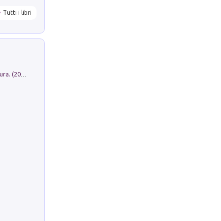
Tutti i libri
Dromos. Libro periodico di architettura. (2026). Vol. 15: Post-model