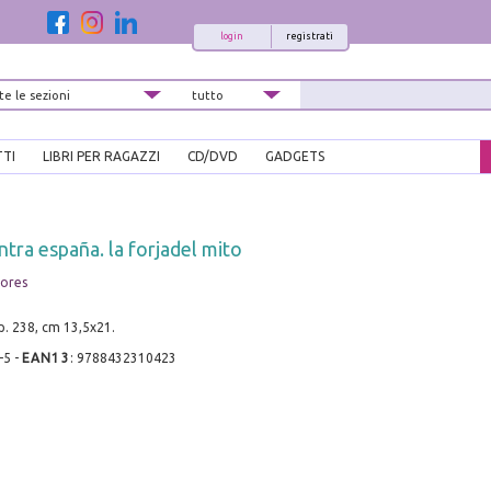
login
registrati
TTI
LIBRI PER RAGAZZI
CD/DVD
GADGETS
ntra españa. la forjadel mito
tores
pp. 238, cm 13,5x21.
-5
-
EAN13
:
9788432310423