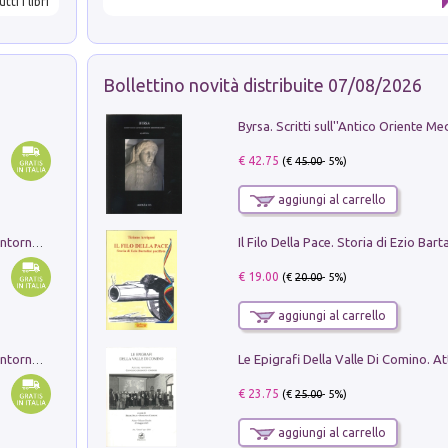
utti i libri
Bollettino novità distribuite 07/08/2026
€ 42.75
(€
45.00
- 5%)
aggiungi al carrello
Ruderi delle ville Romano Sabine nei dintorni di Poggio Mirteto. Illustrati dal dott.re prof.re cav.re Ercole Nardi regio ispettore degli scavi e monumenti. Anno 1885. Tavole e studio. Con 25 tavole fuori testo in cartella editoriale
€ 19.00
(€
20.00
- 5%)
aggiungi al carrello
Ruderi delle ville Romano Sabine nei dintorni di Poggio Mirteto. Illustrati dal dott.re prof.re cav.re Ercole Nardi regio ispettore degli scavi e monumenti. Anno 1885
€ 23.75
(€
25.00
- 5%)
aggiungi al carrello