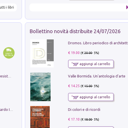
utti i libri
Bollettino novità distribuite 24/07/2026
€ 19.00
(€
20.00
- 5%)
aggiungi al carrello
Valle Bormida. Un'antologia d'arte
Memorial Santa Giulia. Sculture per la resistenza Monchio di Palagano
€ 14.25
(€
15.00
- 5%)
aggiungi al carrello
Di colori e di ricordi
Sofiana. In Sicilia centro-meridionale (tardo III-metà IX secolo d.C.): dall'agro-town tardo-imperiale al villaggio medio-bizantino. Nuova ediz.
€ 17.10
(€
18.00
- 5%)