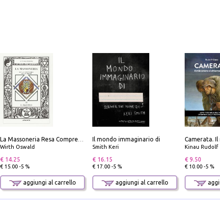
Il mondo immaginario di
La Massoneria Resa Comprensibile ai Suoi Adepti. Vol. 3: il Maestro.
Wirth Oswald
Smith Keri
Kinau Rudolf
€ 14.25
€ 16.15
€ 9.50
€ 15.00 -5 %
€ 17.00 -5 %
€ 10.00 -5 %
aggiungi al carrello
aggiungi al carrello
aggiu