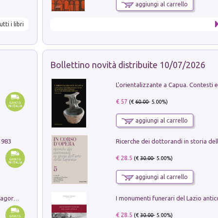
aggiungi al carrello
utti i libri
Bollettino novità distribuite 10/07/2026
€ 57
(€
60.00
- 5.00%)
aggiungi al carrello
1983
€ 28.5
(€
30.00
- 5.00%)
aggiungi al carrello
Pastori. Sguardi contemporanei tra il Lagorai e la pianura. Ediz. illustrata
€ 28.5
(€
30.00
- 5.00%)