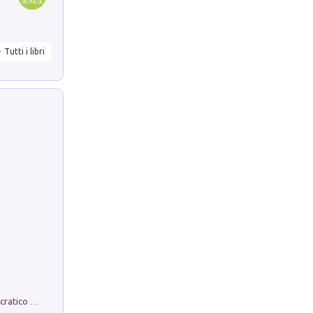
Tutti i libri
La comparsa. Perché il partito democratico non è mai nato