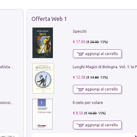
Offerta Web 1
Specchi
€ 17.00
(€
20.00
- 15%)
aggiungi al carrello
Pietro Bellotti Detto Canaletty. Un Vedutista Veneziano nella Francia dell'Ancien Régime
€ 12.58
(€
14.80
- 15%)
aggiungi al carrello
Il cielo per volare
La seduzione del gusto con Pipero & Monosilio
€ 8.50
(€
10.00
- 15%)
aggiungi al carrello