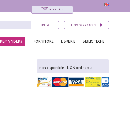
articoli: 0 pz.
REMAINDERS
FORNITORE
LIBRERIE
BIBLIOTECHE
x
Interessato ai nostri libri?
non disponibile - NON ordinabile
Allora iscriviti alla nostra newsletter!
Sarai informato delle nostre novità, potrai
comunque cancellarti quando desideri.
modulo di iscrizione