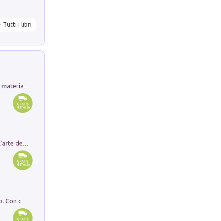
Tutti i libri
L'orientalizzante a Capua. Contesti e materiali dagli scavi di Werner Johannowsky nella necropoli di Fornaci. Nuova ediz.
Ricerche dei dottorandi in storia dell'arte della Sapienza
I monumenti funerari del Lazio antico. Con cartella con tavole