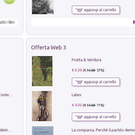
aggiungi al carrello
utti i libri
Offerta Web 3
Frutta & Verdura
€ 6.00
(€
14.00
- 57%)
aggiungi al carrello
Latex
in alto! Livello A1. Con CD-Audio. Con Contenuto digitale per accesso on line
€ 4.00
(€
14.00
- 71%)
aggiungi al carrello
Conte e Mattarella. Sul palcoscenico e dietro le quinte del Quirinale. Un racconto sulle istituzioni