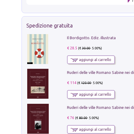
T
Spedizione gratuita
Il Bordigotto. Ediz. illustrata
€ 28.5
(€
30.00
- 5.00%)
aggiungi al carrello
€ 114
(€
120.00
- 5.00%)
aggiungi al carrello
€ 76
(€
80.00
- 5.00%)
aggiungi al carrello