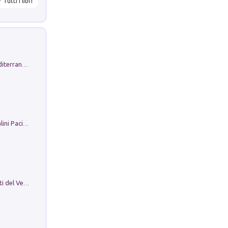
Tutti i libri
Byrsa. Scritti sull''Antico Oriente Mediterraneo. 45-46/2024
Il Filo Della Pace. Storia di Ezio Bartalini Pacifista
Le Epigrafi Della Valle Di Comino. Atti del Ventesimo Convegno Epigrafico Cominese