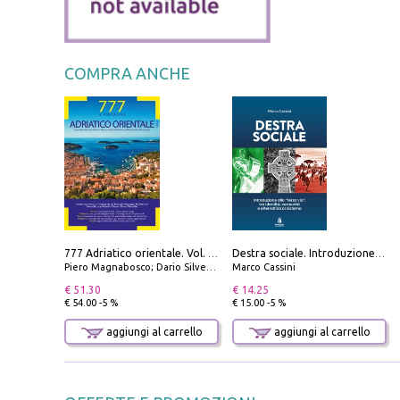
COMPRA ANCHE
777 Adriatico orientale. Vol. 2: Costa della Dalmazia da Zara a Molunat, Isole della Dalmazia Meridionale e Montenegro
Destra sociale. Introduzione alla «terza via», tra identità, comunità e alternativa al sistema
Piero Magnabosco; Dario Silvestro; Marco Sbrizzi
Marco Cassini
€ 51.30
€ 14.25
€ 54.00 -5 %
€ 15.00 -5 %
aggiungi al carrello
aggiungi al carrello