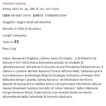
Scienze e Lettere
Roma, 2025; br., pp. 288, ill. col., cm 17x24.
ISBN
:
88-6687-309-8
-
EAN13
:
9788866873099
Soggetto: Saggi e Studi sull'antichità
Periodo: 0-1000 (0-XI) Antico
Luoghi: Campania
Testo in:
Peso: 0 kg
Indice: Alessandro Pagliara, L'ultimo Canto Di Virgilio... e di Roberto De
Simone (1933-2025) Maria Antonietta Iannelli, Un modello di
'globalizzazione' attraverso il racconto di una Principessa Flaminia Arcuri, Il
Cilento e i predoni del Mar Ausonio/Tirreno Alfonso Mele, Campania greca
tra tradizione e archeologia HElga Di Giuseppe, Eumachia a Pompei città
della lana Sergio Cascella, Suessa Aurunca - Archeologia e territorio.
Appunti di topografia e viabilità antica con particolare riferimento alla via
Suessa-Sinuessam Gianluca Soricelli, Un calice "ateiano" dalla Collezione
Gorga Vincenzo Russo, Osservazioni a un recente studio sui marmi
altomedievali della Cattedrale di Sorrento Abstracts.