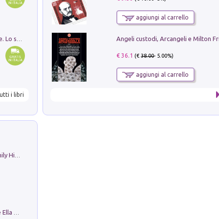
aggiungi al carrello
Angeli custodi, Arcangeli e Milton F
Santissima Trinità e divina proporzione. Lo studio della proporzione nell'arte come ricerca del mistero trinitario
€ 36.1
(€
38.00
- 5.00%)
aggiungi al carrello
utti i libri
The Nicolas. Restoration Tales in a Family History
Fortunate Objects. Selections from the Ella Fontanals-Cisneros Collection. Objetos Afortunados. Selección de la Colección Ella Fontanals-Cisneros