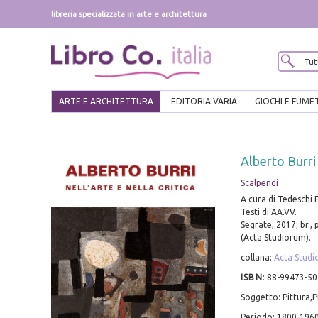
libreria specializzata in arte e architettura
ARTE E ARCHITETTURA
EDITORIA VARIA
GIOCHI E FUME
Alberto Burri 
Scalpendi
A cura di Tedeschi F
Testi di AA.VV.
Segrate, 2017; br., p
(Acta Studiorum).
collana:
Acta Stud
ISBN
:
88-99473-50
Soggetto: Pittura,P
Periodo: 1800-196