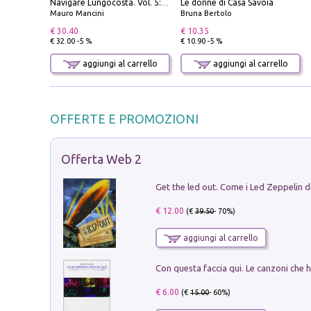
Le donne di Casa Savoia
Navigare Lungocosta. Vol. 5: Corsica e Sardegna
Mauro Mancini
Bruna Bertolo
€ 30.40
€ 10.35
€ 32.00 -5 %
€ 10.90 -5 %
aggiungi al carrello
aggiungi al carrello
OFFERTE E PROMOZIONI
Offerta Web 2
€ 12.00
(€
39.50
- 70%)
aggiungi al carrello
€ 6.00
(€
15.00
- 60%)