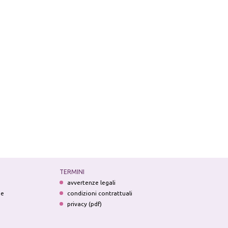
TERMINI
avvertenze legali
ne
condizioni contrattuali
privacy (pdf)