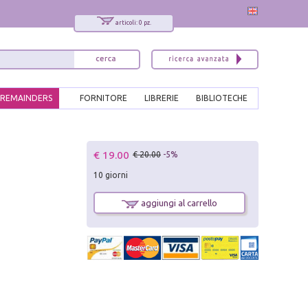
articoli: 0 pz.
REMAINDERS
FORNITORE
LIBRERIE
BIBLIOTECHE
x
€ 19.00
€ 20.00
-5%
Interessato ai nostri libri?
10 giorni
Allora iscriviti alla nostra newsletter!
Sarai informato delle nostre novità, potrai
aggiungi al carrello
comunque cancellarti quando desideri.
modulo di iscrizione