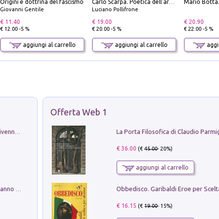
Origini e dottrina del fascismo
Carlo Scarpa. Poetica dell'arredo. Tavoli e sedie-Poetics of furniture. Tables and chairs. Ediz. bilingue
Giovanni Gentile
Luciano Pollifrone
€ 11.40
€ 19.00
€ 20.90
€ 12.00 -5 %
€ 20.00 -5 %
€ 22.00 -5 %
aggiungi al carrello
aggiungi al carrello
aggiu
Offerta Web 1
Get the led out. Come i Led Zeppelin divennero la più grande band del mondo
€ 36.00
(€
45.00
- 20%)
aggiungi al carrello
Con questa faccia qui. Le canzoni che hanno fatto la storia di Ligabue
€ 16.15
(€
19.00
- 15%)