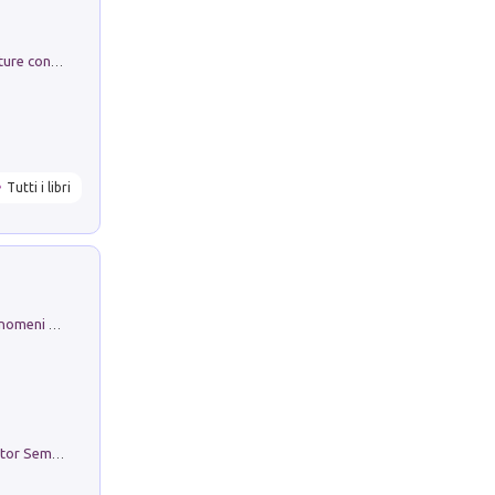
Arie per Carlo Broschi Farinelli. Partiture con riduzione per clavicembalo (o pianoforte). Seconda serie. Vol. 5
Tutti i libri
Luci e colori del cielo. Manuale sui fenomeni ottici che si verificano in atmosfera, nella scienza e nella storia: come osservarli e fotografarli
Genio ed epidemia. La storia del dottor Semmelweis, il Salvatore delle Madri