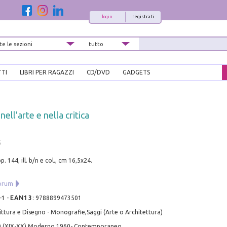
login
registrati
TTI
LIBRI PER RAGAZZI
CD/DVD
GADGETS
nell'arte e nella critica
.
p. 144, ill. b/n e col., cm 16,5x24.
iorum
-1
-
EAN13
:
9788899473501
ittura e Disegno - Monografie,Saggi (Arte o Architettura)
0 (XIX-XX) Moderno,1960- Contemporaneo