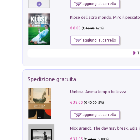
aggiungi al carrello
€ 6.00
(€
15.90
- 62%)
aggiungi al carrello
T
Spedizione gratuita
Umbria. Anima tempo bellezza
€ 38.00
(€
40.00
- 5%)
aggiungi al carrello
Nick Brandt. The day may break. Ediz. i
€ 37.05
(€
39.00
- 5.00%)