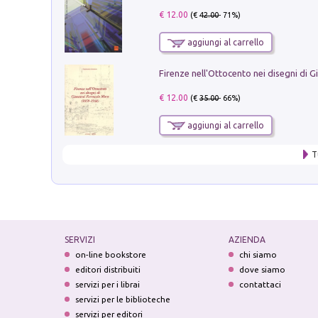
€ 12.00
(€
42.00
- 71%)
aggiungi al carrello
€ 12.00
(€
35.00
- 66%)
aggiungi al carrello
T
SERVIZI
AZIENDA
on-line bookstore
chi siamo
editori distribuiti
dove siamo
servizi per i librai
contattaci
servizi per le biblioteche
servizi per editori