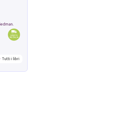
riedman.
Tutti i libri