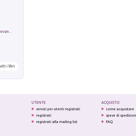
Firenze nell'Ottocento nei disegni di Giovanni Ferruccio Moro (1859­1948)
utti i libri
UTENTE
ACQUISTO
servizi per utenti registrati
come acquistare
registrati
spese di spedizio
registrati alla mailing list
FAQ