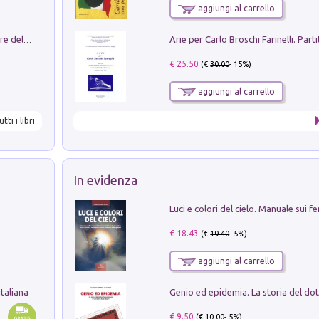
aggiungi al carrello
Klose dell'altro mondo. Miro il pescatore del goal
€ 25.50
(€
30.00
- 15%)
aggiungi al carrello
utti i libri
In evidenza
€ 18.43
(€
19.40
- 5%)
aggiungi al carrello
taliana
€ 9.50
(€
10.00
- 5%)