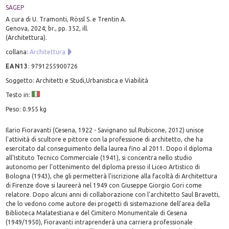
SAGEP
A cura di U. Tramonti, Rössl S. e Trentin A.
Genova, 2024; br., pp. 352, ill.
(Architettura).
collana:
Architettura
EAN13
:
9791255900726
Soggetto: Architetti e Studi,Urbanistica e Viabilità
Testo in:
Peso: 0.955 kg
Ilario Fioravanti (Cesena, 1922 - Savignano sul Rubicone, 2012) unisce
l'attività di scultore e pittore con la professione di architetto, che ha
esercitato dal conseguimento della laurea fino al 2011. Dopo il diploma
all'Istituto Tecnico Commerciale (1941), si concentra nello studio
autonomo per l'ottenimento del diploma presso il Liceo Artistico di
Bologna (1943), che gli permetterà l'iscrizione alla facoltà di Architettura
di Firenze dove si laureerà nel 1949 con Giuseppe Giorgio Gori come
relatore. Dopo alcuni anni di collaborazione con l'architetto Saul Bravetti,
che lo vedono come autore dei progetti di sistemazione dell'area della
Biblioteca Malatestiana e del Cimitero Monumentale di Cesena
(1949/1950), Fioravanti intraprenderà una carriera professionale