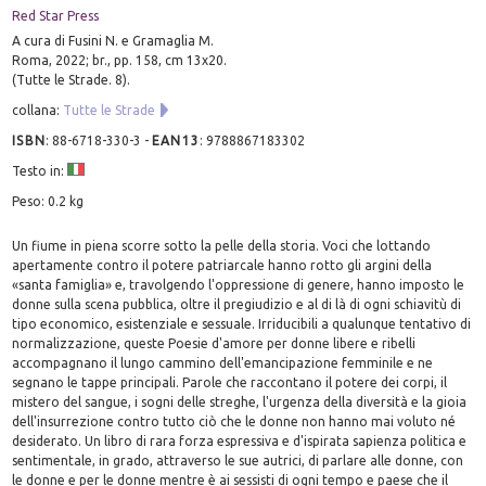
Red Star Press
A cura di Fusini N. e Gramaglia M.
Roma, 2022; br., pp. 158, cm 13x20.
(Tutte le Strade. 8).
collana:
Tutte le Strade
ISBN
:
88-6718-330-3
-
EAN13
:
9788867183302
Testo in:
Peso: 0.2 kg
Un fiume in piena scorre sotto la pelle della storia. Voci che lottando
apertamente contro il potere patriarcale hanno rotto gli argini della
«santa famiglia» e, travolgendo l'oppressione di genere, hanno imposto le
donne sulla scena pubblica, oltre il pregiudizio e al di là di ogni schiavitù di
tipo economico, esistenziale e sessuale. Irriducibili a qualunque tentativo di
normalizzazione, queste Poesie d'amore per donne libere e ribelli
accompagnano il lungo cammino dell'emancipazione femminile e ne
segnano le tappe principali. Parole che raccontano il potere dei corpi, il
mistero del sangue, i sogni delle streghe, l'urgenza della diversità e la gioia
dell'insurrezione contro tutto ciò che le donne non hanno mai voluto né
desiderato. Un libro di rara forza espressiva e d'ispirata sapienza politica e
sentimentale, in grado, attraverso le sue autrici, di parlare alle donne, con
le donne e per le donne mentre è ai sessisti di ogni tempo e paese che il