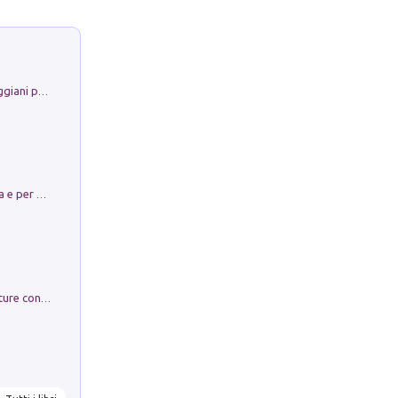
La Porta Filosofica di Claudio Parmiggiani per il Sacro Eremo di Camaldoli
Obbedisco. Garibaldi Eroe per Scelta e per Destino
Arie per Carlo Broschi Farinelli. Partiture con riduzione per clavicembalo (o pianoforte). Seconda serie. Vol. 5