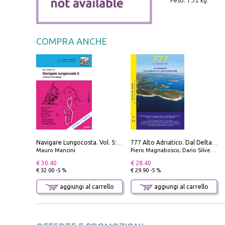
Peso: 1.32 kg
COMPRA ANCHE
Navigare Lungocosta. Vol. 5: Corsica e Sardegna
777 Alto Adriatico. Dal Delta del Po a Capo Promontore. Con QR Code
Mauro Mancini
Piero Magnabosco; Dario Silvestro; Marco Sbrizzi
€ 30.40
€ 28.40
€ 32.00 -5 %
€ 29.90 -5 %
aggiungi al carrello
aggiungi al carrello