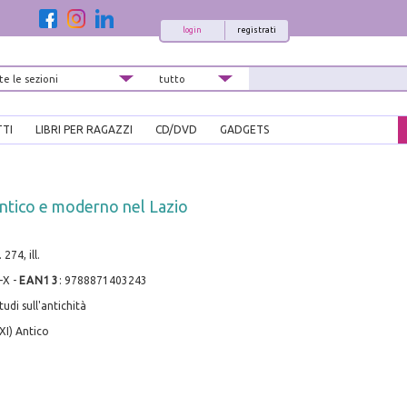
login
registrati
TTI
LIBRI PER RAGAZZI
CD/DVD
GADGETS
ntico e moderno nel Lazio
274, ill.
-X
-
EAN13
:
9788871403243
udi sull'antichità
XI) Antico