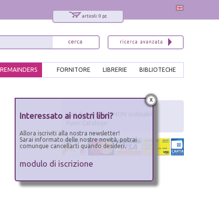
articoli: 0 pz.
REMAINDERS
FORNITORE
LIBRERIE
BIBLIOTECHE
x
Interessato ai nostri libri?
non disponibile - NON ordinabile
Fuori Catalogo
Allora iscriviti alla nostra newsletter!
Sarai informato delle nostre novità, potrai
comunque cancellarti quando desideri.
modulo di iscrizione