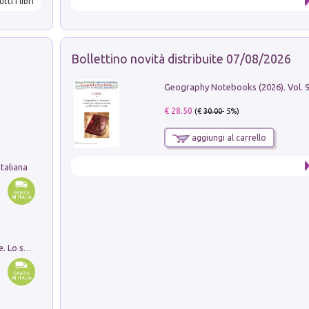
utti i libri
Bollettino novità distribuite 07/08/2026
€ 28.50
(€
30.00
- 5%)
aggiungi al carrello
taliana
Santissima Trinità e divina proporzione. Lo studio della proporzione nell'arte come ricerca del mistero trinitario