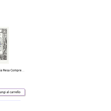
La Massoneria Resa Comprensibile ai Suoi Adepti. Vol. 3: il Maestro.
ngi al carrello