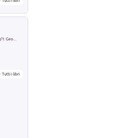
Tutti i libri
Geography Notebooks (2026). Vol. 9/1: Geographies in transition: landscapes, representations and territorial change
Tutti i libri