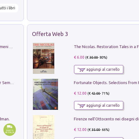
utti i libri
Offerta Web 3
Luci e colori del cielo. Manuale sui fenomeni ottici che si verificano in atmosfera, nella scienza e nella storia: come osservarli e fotografarli
€ 6.00
(€
30.00
- 80%)
aggiungi al carrello
Genio ed epidemia. La storia del dottor Semmelweis, il Salvatore delle Madri
€ 12.00
(€
42.00
- 71%)
aggiungi al carrello
edman.
€ 12.00
(€
35.00
- 66%)