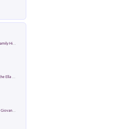
The Nicolas. Restoration Tales in a Family History
Fortunate Objects. Selections from the Ella Fontanals-Cisneros Collection. Objetos Afortunados. Selección de la Colección Ella Fontanals-Cisneros
Firenze nell'Ottocento nei disegni di Giovanni Ferruccio Moro (1859­1948)