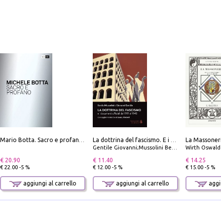
Mario Botta. Sacro e profano-Sacred and profane
La dottrina del fascismo. E i documenti ufficiali dal 1919 al 1945
Gentile Giovanni;Mussolini Benito
Wirth Oswald
€ 20.90
€ 11.40
€ 14.25
€ 22.00 -5 %
€ 12.00 -5 %
€ 15.00 -5 %
aggiungi al carrello
aggiungi al carrello
aggiu