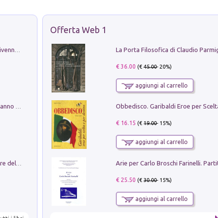
Offerta Web 1
Get the led out. Come i Led Zeppelin divennero la più grande band del mondo
€ 36.00
(€
45.00
- 20%)
aggiungi al carrello
Con questa faccia qui. Le canzoni che hanno fatto la storia di Ligabue
€ 16.15
(€
19.00
- 15%)
aggiungi al carrello
Klose dell'altro mondo. Miro il pescatore del goal
€ 25.50
(€
30.00
- 15%)
aggiungi al carrello