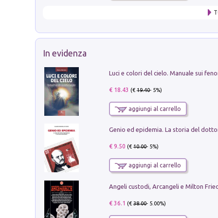
T
In evidenza
€ 18.43
(€
19.40
- 5%)
aggiungi al carrello
€ 9.50
(€
10.00
- 5%)
aggiungi al carrello
Angeli custodi, Arcangeli e Milton Fri
€ 36.1
(€
38.00
- 5.00%)