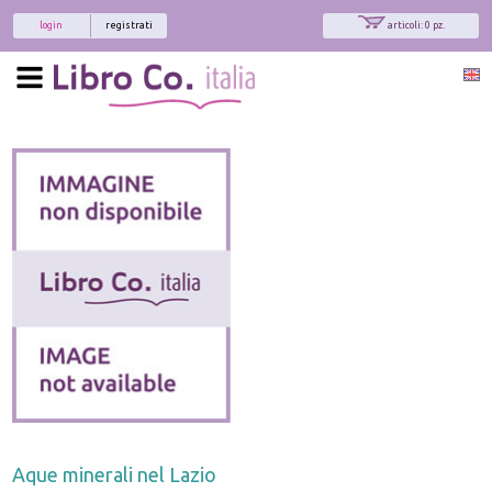
login
registrati
articoli: 0 pz.
Aque minerali nel Lazio