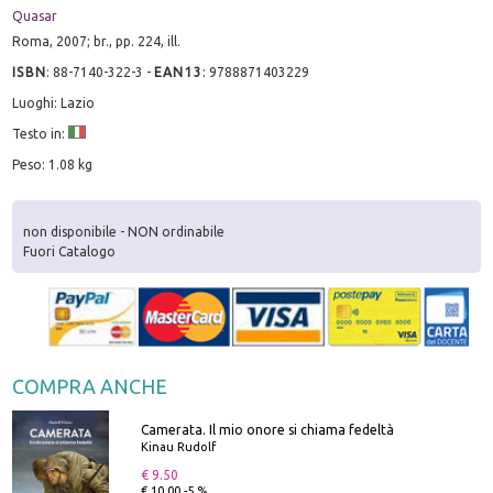
Quasar
Roma, 2007; br., pp. 224, ill.
ISBN
:
88-7140-322-3
-
EAN13
:
9788871403229
Luoghi: Lazio
Testo in:
Peso: 1.08 kg
non disponibile - NON ordinabile
Fuori Catalogo
COMPRA ANCHE
Camerata. Il mio onore si chiama fedeltà
Kinau Rudolf
€ 9.50
€ 10.00 -5 %