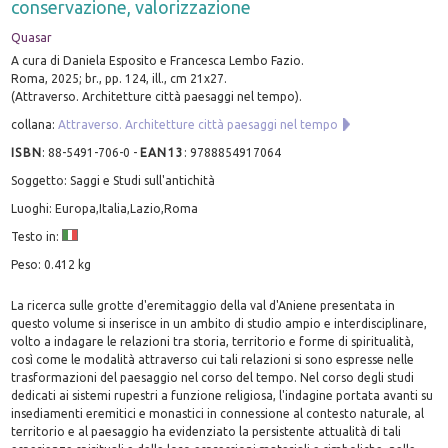
conservazione, valorizzazione
Quasar
A cura di Daniela Esposito e Francesca Lembo Fazio.
Roma, 2025; br., pp. 124, ill., cm 21x27.
(Attraverso. Architetture città paesaggi nel tempo).
collana:
Attraverso. Architetture città paesaggi nel tempo
ISBN
:
88-5491-706-0
-
EAN13
:
9788854917064
Soggetto: Saggi e Studi sull'antichità
Luoghi: Europa,Italia,Lazio,Roma
Testo in:
Peso: 0.412 kg
La ricerca sulle grotte d'eremitaggio della val d'Aniene presentata in
questo volume si inserisce in un ambito di studio ampio e interdisciplinare,
volto a indagare le relazioni tra storia, territorio e forme di spiritualità,
così come le modalità attraverso cui tali relazioni si sono espresse nelle
trasformazioni del paesaggio nel corso del tempo. Nel corso degli studi
dedicati ai sistemi rupestri a funzione religiosa, l'indagine portata avanti su
insediamenti eremitici e monastici in connessione al contesto naturale, al
territorio e al paesaggio ha evidenziato la persistente attualità di tali