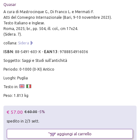
Quasar
A cura di Mastrocinque G., Di Franco L. e Mermati F.
Atti del Convegno Internazionale (Bari, 9-10 novembre 2023).
Testo Italiano e Inglese.
Roma, 2025; br., pp. 504, ill. col., cm 17x24.
(Sidera. 7).
collana:
Sidera
ISBN
:
88-5491-603-X
-
EAN13
:
9788854916036
Soggetto: Saggi e Studi sull'antichità
Periodo: 0-1000 (0-XI) Antico
Luoghi: Puglia
Testo in:
Peso: 1.813 kg
€ 57.00
€ 60.00
-5%
spedito in 2/3 sett.
aggiungi al carrello