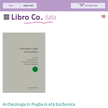
login
registrati
articoli: 0 pz.
Archeologia in Puglia in età borbonica