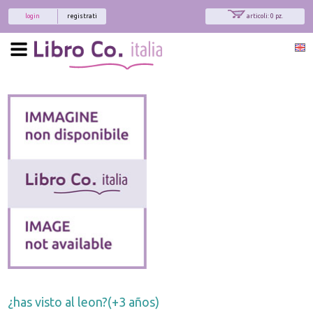
login
registrati
articoli: 0 pz.
¿has visto al leon?(+3 años)