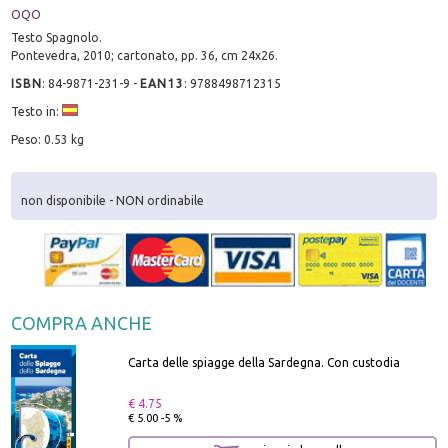
OQO
Testo Spagnolo.
Pontevedra, 2010; cartonato, pp. 36, cm 24x26.
ISBN
:
84-9871-231-9
-
EAN13
:
9788498712315
Testo in:
Peso: 0.53 kg
non disponibile - NON ordinabile
COMPRA ANCHE
Carta delle spiagge della Sardegna. Con custodia
€ 4.75
€ 5.00 -5 %