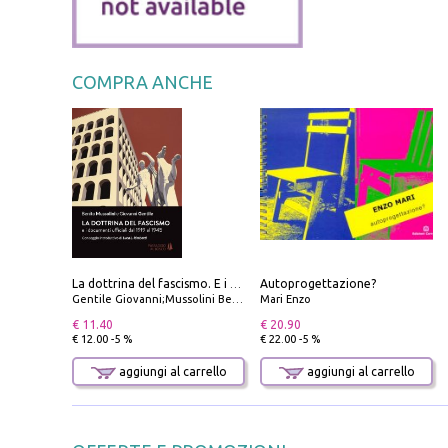
COMPRA ANCHE
Autoprogettazione?
La dottrina del fascismo. E i documenti ufficiali dal 1919 al 1945
Gentile Giovanni;Mussolini Benito
Mari Enzo
€ 11.40
€ 20.90
€ 12.00 -5 %
€ 22.00 -5 %
aggiungi al carrello
aggiungi al carrello