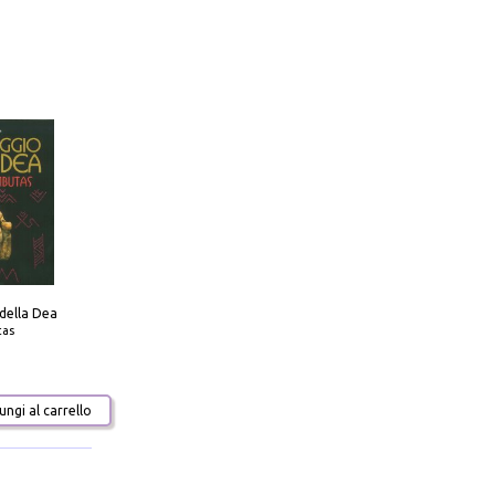
 della Dea
tas
ngi al carrello