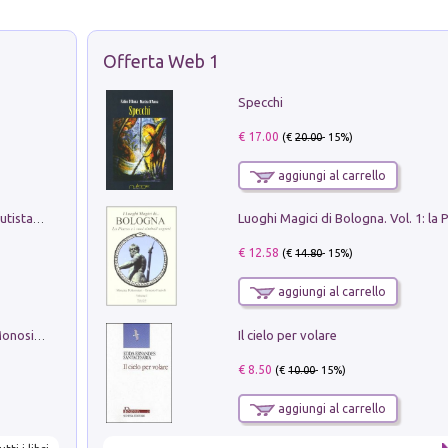
Offerta Web 1
Specchi
€ 17.00
(€
20.00
- 15%)
aggiungi al carrello
Pietro Bellotti Detto Canaletty. Un Vedutista Veneziano nella Francia dell'Ancien Régime
€ 12.58
(€
14.80
- 15%)
aggiungi al carrello
Il cielo per volare
La seduzione del gusto con Pipero & Monosilio
€ 8.50
(€
10.00
- 15%)
aggiungi al carrello