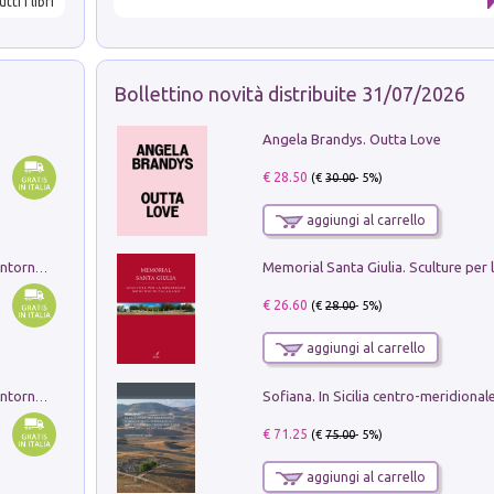
utti i libri
Bollettino novità distribuite 31/07/2026
Angela Brandys. Outta Love
€ 28.50
(€
30.00
- 5%)
aggiungi al carrello
Ruderi delle ville Romano Sabine nei dintorni di Poggio Mirteto. Illustrati dal dott.re prof.re cav.re Ercole Nardi regio ispettore degli scavi e monumenti. Anno 1885. Tavole e studio. Con 25 tavole fuori testo in cartella editoriale
€ 26.60
(€
28.00
- 5%)
aggiungi al carrello
Ruderi delle ville Romano Sabine nei dintorni di Poggio Mirteto. Illustrati dal dott.re prof.re cav.re Ercole Nardi regio ispettore degli scavi e monumenti. Anno 1885
€ 71.25
(€
75.00
- 5%)
aggiungi al carrello