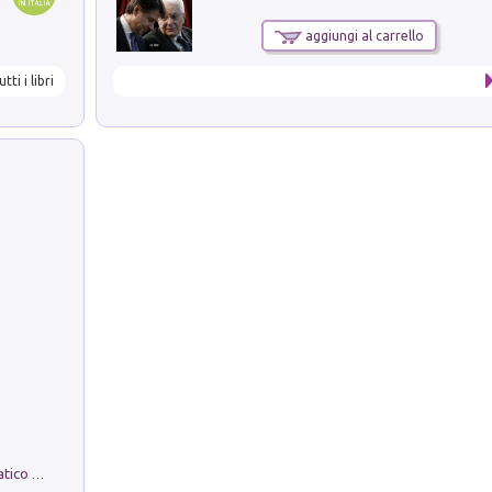
aggiungi al carrello
utti i libri
La comparsa. Perché il partito democratico non è mai nato