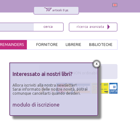
articoli: 0 pz.
REMAINDERS
FORNITORE
LIBRERIE
BIBLIOTECHE
x
Interessato ai nostri libri?
non disponibile - NON ordinabile
Allora iscriviti alla nostra newsletter!
Sarai informato delle nostre novità, potrai
comunque cancellarti quando desideri.
modulo di iscrizione