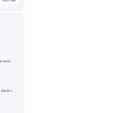
Tutti i libri
Memorial Santa Giulia. Sculture per la resistenza Monchio di Palagano
Sofiana. In Sicilia centro-meridionale (tardo III-metà IX secolo d.C.): dall'agro-town tardo-imperiale al villaggio medio-bizantino. Nuova ediz.