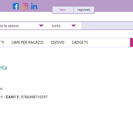
login
registrati
TTI
LIBRI PER RAGAZZI
CD/DVD
GADGETS
nta
r.
-1
-
EAN13
:
9788498710397