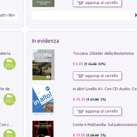
aggiungi al carrello
utti i libri
In evidenza
Toscana. L'Atelier della Bestemmia
L'orientalizzante a Capua. Contesti e materiali dagli scavi di Werner Johannowsky nella necropoli di Fornaci. Nuova ediz.
€ 6.00
(€
15.00
- 60%)
aggiungi al carrello
Ricerche dei dottorandi in storia dell'arte della Sapienza
€ 26.50
(€
27.90
- 5%)
aggiungi al carrello
I monumenti funerari del Lazio antico. Con cartella con tavole
€ 19.00
(€
20.00
- 5%)