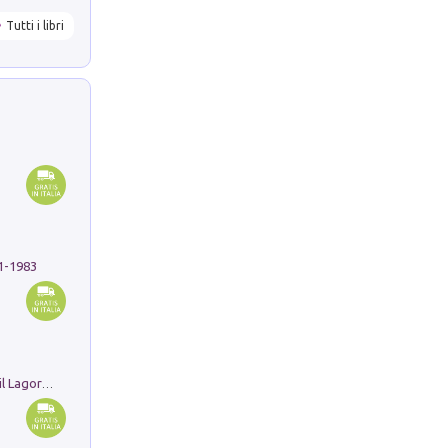
Tutti i libri
91-1983
Pastori. Sguardi contemporanei tra il Lagorai e la pianura. Ediz. illustrata