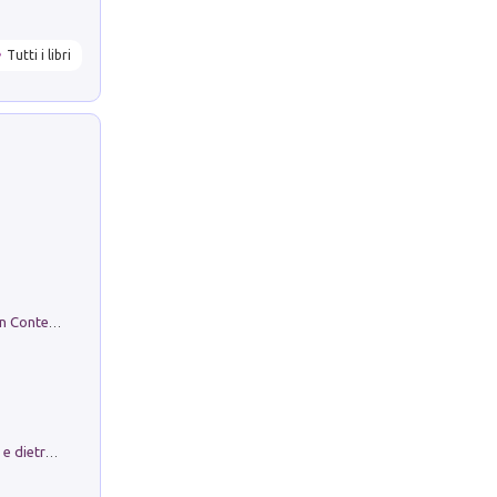
Tutti i libri
in alto! Livello A1. Con CD-Audio. Con Contenuto digitale per accesso on line
Conte e Mattarella. Sul palcoscenico e dietro le quinte del Quirinale. Un racconto sulle istituzioni