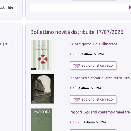
utti i libri
Bollettino novità distribuite 17/07/2026
Il Bordigotto. Ediz. illustrata
Dromos. Libro periodico di architettura. (2026). Vol. 15: Post-model
€ 28.5
(€
30.00
- 5.00%)
aggiungi al carrello
Innocenzo Sabbatini architetto. 18
€ 38
(€
40.00
- 5.00%)
aggiungi al carrello
€ 33.25
(€
35.00
- 5.00%)