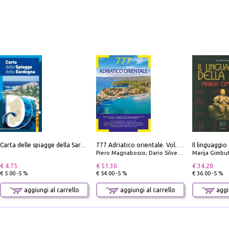
Il linguaggio
Carta delle spiagge della Sardegna. Con custodia
777 Adriatico orientale. Vol. 1: Istria, Costa della Dalmazia da Smrika a Zara, Isole del Quarnaro, Pag, Arcipelaghi di Zara, Sibenico e Incoronate
Piero Magnabosco; Dario Silvestro; Marco Sbrizzi
Marija Gimbu
€ 4.75
€ 51.30
€ 34.20
€ 5.00 -5 %
€ 54.00 -5 %
€ 36.00 -5 %
aggiungi al carrello
aggiungi al carrello
aggiu