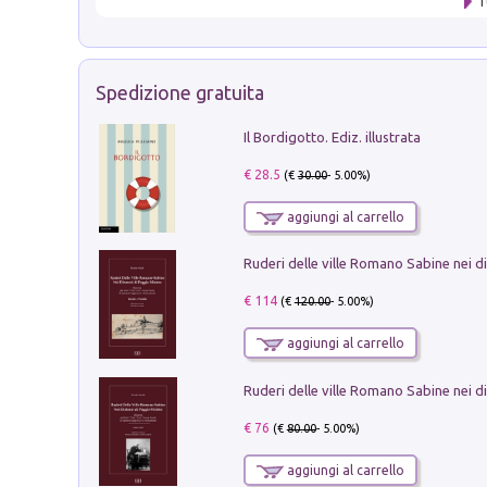
T
Spedizione gratuita
Il Bordigotto. Ediz. illustrata
€ 28.5
(€
30.00
- 5.00%)
aggiungi al carrello
€ 114
(€
120.00
- 5.00%)
aggiungi al carrello
€ 76
(€
80.00
- 5.00%)
aggiungi al carrello