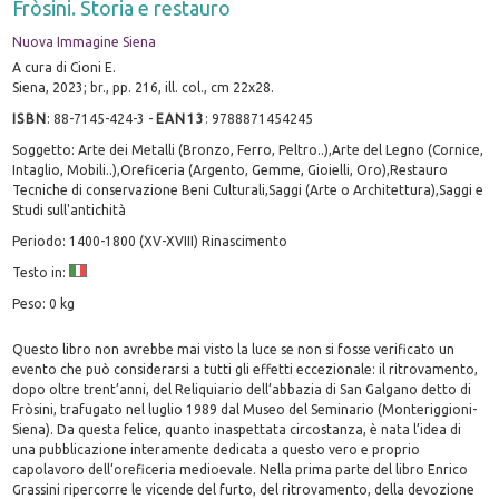
Fròsini. Storia e restauro
Nuova Immagine Siena
A cura di Cioni E.
Siena, 2023; br., pp. 216, ill. col., cm 22x28.
ISBN
:
88-7145-424-3
-
EAN13
:
9788871454245
Soggetto: Arte dei Metalli (Bronzo, Ferro, Peltro..),Arte del Legno (Cornice,
Intaglio, Mobili..),Oreficeria (Argento, Gemme, Gioielli, Oro),Restauro
Tecniche di conservazione Beni Culturali,Saggi (Arte o Architettura),Saggi e
Studi sull'antichità
Periodo: 1400-1800 (XV-XVIII) Rinascimento
Testo in:
Peso: 0 kg
Questo libro non avrebbe mai visto la luce se non si fosse verificato un
evento che può considerarsi a tutti gli effetti eccezionale: il ritrovamento,
dopo oltre trent’anni, del Reliquiario dell’abbazia di San Galgano detto di
Fròsini, trafugato nel luglio 1989 dal Museo del Seminario (Monteriggioni-
Siena). Da questa felice, quanto inaspettata circostanza, è nata l’idea di
una pubblicazione interamente dedicata a questo vero e proprio
capolavoro dell’oreficeria medioevale. Nella prima parte del libro Enrico
Grassini ripercorre le vicende del furto, del ritrovamento, della devozione