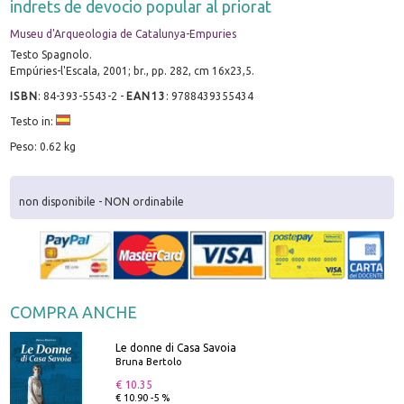
indrets de devocio popular al priorat
Museu d'Arqueologia de Catalunya-Empuries
Testo Spagnolo.
Empúries-l'Escala, 2001; br., pp. 282, cm 16x23,5.
ISBN
:
84-393-5543-2
-
EAN13
:
9788439355434
Testo in:
Peso: 0.62 kg
non disponibile - NON ordinabile
COMPRA ANCHE
Le donne di Casa Savoia
Bruna Bertolo
€ 10.35
€ 10.90 -5 %