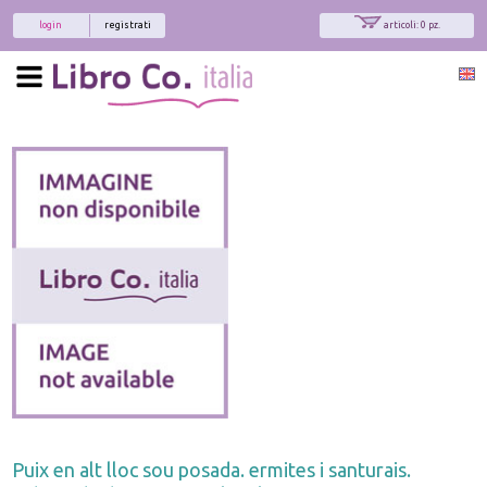
login
registrati
articoli: 0 pz.
Puix en alt lloc sou posada. ermites i santurais.