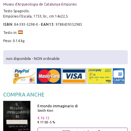
Museu d'Arqueologia de Catalunya-Empuries
Testo Spagnolo.
Empúries-l'Escala, 1753; br., cm 14x22,5.
ISBN
:
84-393-5298-0
-
EAN13
:
9788439352983
Testo in:
Peso: 0.14 kg
non disponibile - NON ordinabile
COMPRA ANCHE
Il mondo immaginario di
Smith Keri
€ 16.15
€ 17.00 -5 %