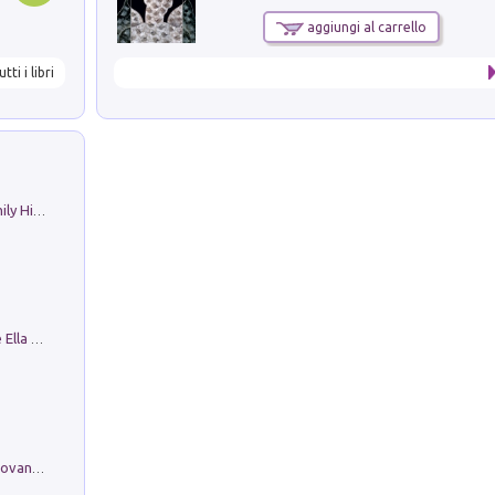
aggiungi al carrello
utti i libri
The Nicolas. Restoration Tales in a Family History
Fortunate Objects. Selections from the Ella Fontanals-Cisneros Collection. Objetos Afortunados. Selección de la Colección Ella Fontanals-Cisneros
Firenze nell'Ottocento nei disegni di Giovanni Ferruccio Moro (1859­1948)