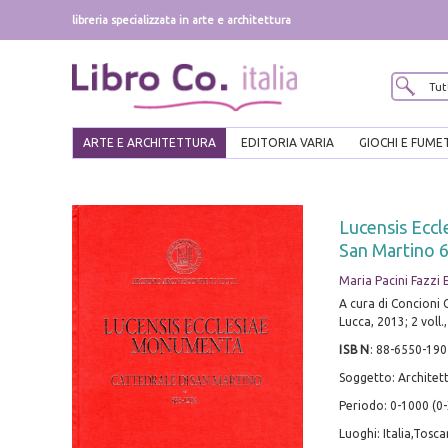
libreria specializzata in arte e architettura
ARTE E ARCHITETTURA
EDITORIA VARIA
GIOCHI E FUME
Lucensis Eccl
San Martino 
Maria Pacini Fazzi 
A cura di Concioni G.
Lucca, 2013; 2 voll.
ISBN
:
88-6550-190
Soggetto: Architett
Periodo: 0-1000 (0
Luoghi: Italia,Tosc