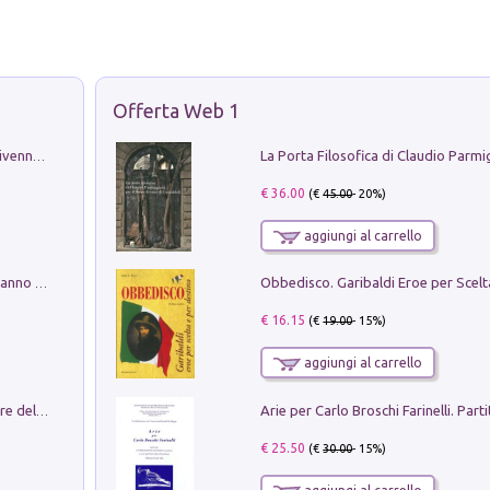
Offerta Web 1
Get the led out. Come i Led Zeppelin divennero la più grande band del mondo
€ 36.00
(€
45.00
- 20%)
aggiungi al carrello
Con questa faccia qui. Le canzoni che hanno fatto la storia di Ligabue
€ 16.15
(€
19.00
- 15%)
aggiungi al carrello
Klose dell'altro mondo. Miro il pescatore del goal
€ 25.50
(€
30.00
- 15%)