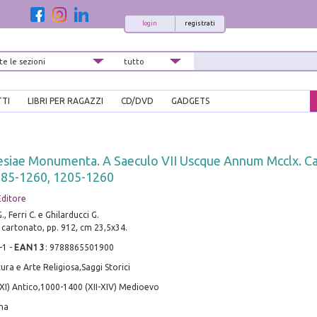
login
registrati
TTI
LIBRI PER RAGAZZI
CD/DVD
GADGETS
esiae Monumenta. A Saeculo VII Uscque Annum Mcclx. Ca
685-1260, 1205-1260
Editore
, Ferri C. e Ghilarducci G.
, cartonato, pp. 912, cm 23,5x34.
-1
-
EAN13
:
9788865501900
ura e Arte Religiosa,Saggi Storici
-XI) Antico,1000-1400 (XII-XIV) Medioevo
ana