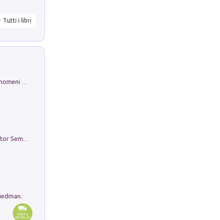
Tutti i libri
Luci e colori del cielo. Manuale sui fenomeni ottici che si verificano in atmosfera, nella scienza e nella storia: come osservarli e fotografarli
Genio ed epidemia. La storia del dottor Semmelweis, il Salvatore delle Madri
riedman.