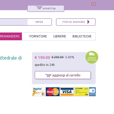
articoli: 0 pz.
REMAINDERS
FORNITORE
LIBRERIE
BIBLIOTECHE
x
€ 190.00
ttedrale di
€ 200.00
-5.00%
Interessato ai nostri libri?
spedito in 24h
Allora iscriviti alla nostra newsletter!
Sarai informato delle nostre novità, potrai
aggiungi al carrello
comunque cancellarti quando desideri.
modulo di iscrizione