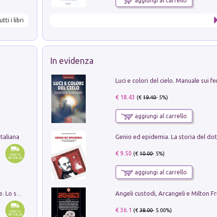
aggiungi al carrello
utti i libri
In evidenza
€ 18.43
(€
19.40
- 5%)
aggiungi al carrello
taliana
€ 9.50
(€
10.00
- 5%)
aggiungi al carrello
Angeli custodi, Arcangeli e Milton F
Santissima Trinità e divina proporzione. Lo studio della proporzione nell'arte come ricerca del mistero trinitario
€ 36.1
(€
38.00
- 5.00%)