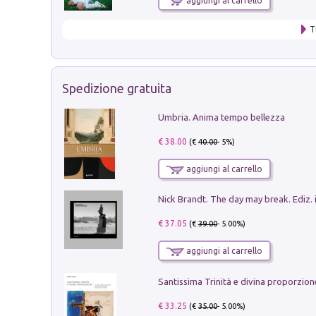
aggiungi al carrello
T
Spedizione gratuita
Umbria. Anima tempo bellezza
€ 38.00
(€
40.00
- 5%)
aggiungi al carrello
Nick Brandt. The day may break. Ediz. i
€ 37.05
(€
39.00
- 5.00%)
aggiungi al carrello
€ 33.25
(€
35.00
- 5.00%)