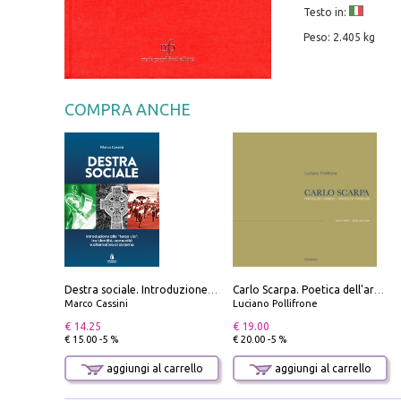
Testo in:
Peso: 2.405 kg
COMPRA ANCHE
Destra sociale. Introduzione alla «terza via», tra identità, comunità e alternativa al sistema
Carlo Scarpa. Poetica dell'arredo. Tavoli e sedie-Poetics of furniture. Tables and chairs. Ediz. bilingue
Marco Cassini
Luciano Pollifrone
€ 14.25
€ 19.00
€ 15.00 -5 %
€ 20.00 -5 %
aggiungi al carrello
aggiungi al carrello