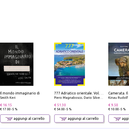
Il mondo immaginario di
777 Adriatico orientale. Vol. 1: Istria, Costa della Dalmazia da Smrika a Zara, Isole del Quarnaro, Pag, Arcipelaghi di Zara, Sibenico e Incoronate
Smith Keri
Piero Magnabosco; Dario Silvestro; Marco Sbrizzi
Kinau Rudolf
€ 16.15
€ 51.30
€ 9.50
€ 17.00 -5 %
€ 54.00 -5 %
€ 10.00 -5 %
aggiungi al carrello
aggiungi al carrello
aggiu