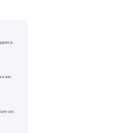
La Porta Filosofica di Claudio Parmiggiani per il Sacro Eremo di Camaldoli
Obbedisco. Garibaldi Eroe per Scelta e per Destino
Arie per Carlo Broschi Farinelli. Partiture con riduzione per clavicembalo (o pianoforte). Seconda serie. Vol. 5