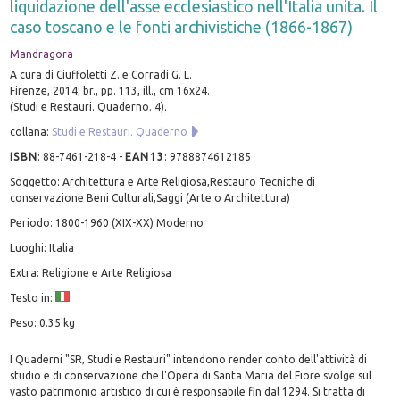
liquidazione dell'asse ecclesiastico nell'Italia unita. Il
caso toscano e le fonti archivistiche (1866-1867)
Mandragora
A cura di Ciuffoletti Z. e Corradi G. L.
Firenze, 2014; br., pp. 113, ill., cm 16x24.
(Studi e Restauri. Quaderno. 4).
collana:
Studi e Restauri. Quaderno
ISBN
:
88-7461-218-4
-
EAN13
:
9788874612185
Soggetto: Architettura e Arte Religiosa,Restauro Tecniche di
conservazione Beni Culturali,Saggi (Arte o Architettura)
Periodo: 1800-1960 (XIX-XX) Moderno
Luoghi: Italia
Extra: Religione e Arte Religiosa
Testo in:
Peso: 0.35 kg
I Quaderni "SR, Studi e Restauri" intendono render conto dell'attività di
studio e di conservazione che l'Opera di Santa Maria del Fiore svolge sul
vasto patrimonio artistico di cui è responsabile fin dal 1294. Si tratta di