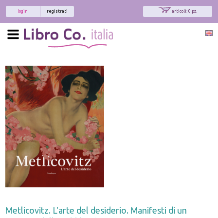
login
registrati
articoli: 0 pz.
Metlicovitz. L'arte del desiderio. Manifesti di un