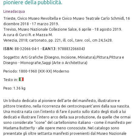
pioniere della pubblicità.
Lineadacqua
Trieste, Civico Museo Revoltella e Civico Museo Teatrale Carlo Schmidl, 16
dicembre 2018 - 17 marzo 2019.
Treviso, Museo Nazionale Collezione Salce, 6 aprile - 18 agosto 2019.
A cura di Curci R. e Mazza M.
Venezia, 2018; cartonato, pp. 221, ill. col., tavv. col., cm 24,5x28.
ISBN
:
88-32066-04-1
-
EAN13
:
9788832066043
Soggetto: Arti Grafiche (Disegno, Incisione, Miniatura),Pittura,Pittura e
Disegno - Monografie,Saggi (Arte o Architettura)
Periodo: 1800-1960 (XIX-XX) Moderno
Testo in:
Peso: 1.36 kg
Un tributo dedicato al pioniere dell'arte del manifesto, illustratore e
pittore triestino, nella ricorrenza dei centocinquant'anni dalla sua nascita.
Una mostra nata con l'intento di fare il punto sullo stato degli studi a lui
dedicati e illustrare l'intero arco della sua produzione, da quelle che ormai
sono considerate "icone" del cartellonismo italiano - come il manifesto per
Madama Butterfly - alle opere meno conosciute. Nel catalogo sono
presentate gli oltre settanta manifesti provenienti dal Museo Nazionale