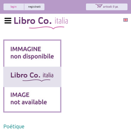
login
registrati
articoli: 0 pz.
Poétique