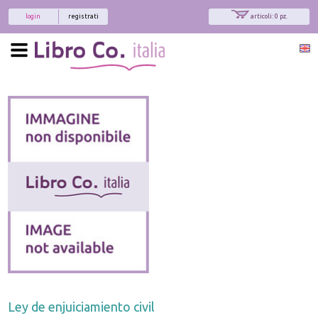
login
registrati
articoli: 0 pz.
Ley de enjuiciamiento civil