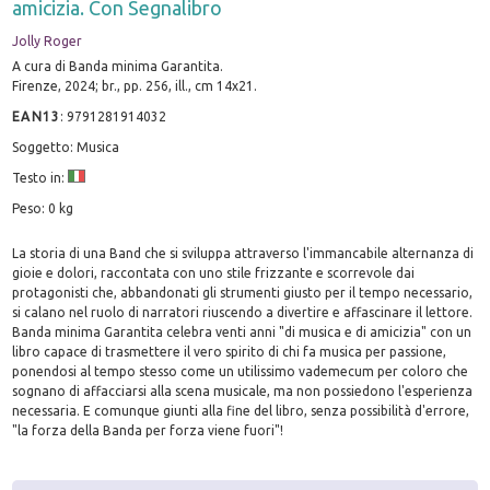
amicizia. Con Segnalibro
Jolly Roger
A cura di Banda minima Garantita.
Firenze, 2024; br., pp. 256, ill., cm 14x21.
EAN13
:
9791281914032
Soggetto: Musica
Testo in:
Peso: 0 kg
La storia di una Band che si sviluppa attraverso l'immancabile alternanza di
gioie e dolori, raccontata con uno stile frizzante e scorrevole dai
protagonisti che, abbandonati gli strumenti giusto per il tempo necessario,
si calano nel ruolo di narratori riuscendo a divertire e affascinare il lettore.
Banda minima Garantita celebra venti anni "di musica e di amicizia" con un
libro capace di trasmettere il vero spirito di chi fa musica per passione,
ponendosi al tempo stesso come un utilissimo vademecum per coloro che
sognano di affacciarsi alla scena musicale, ma non possiedono l'esperienza
necessaria. E comunque giunti alla fine del libro, senza possibilità d'errore,
"la forza della Banda per forza viene fuori"!