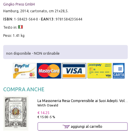
Gingko Press GmbH
Hamburg, 2014; cartonato, cm 21x28,5.
ISBN
:
1-58423-564-0
-
EAN13
:
9781584235644
Testo in:
Peso: 1.41 kg
non disponibile - NON ordinabile
COMPRA ANCHE
La Massoneria Resa Comprensibile ai Suoi Adepti. Vol. 3: il Maestro.
Wirth Oswald
€ 14.25
€ 15.00 -5 %
aggiungi al carrello