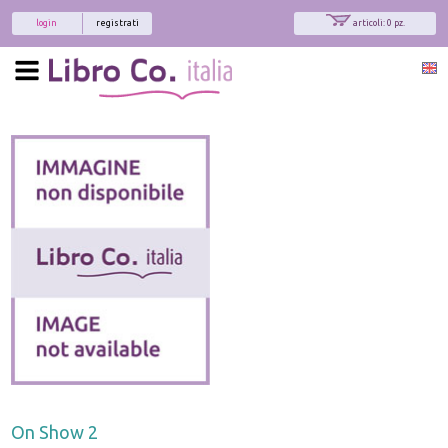
login
registrati
articoli: 0 pz.
On Show 2