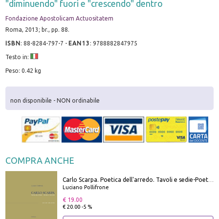
"diminuendo" fuori e "crescendo" dentro
Fondazione Apostolicam Actuositatem
Roma, 2013; br., pp. 88.
ISBN
:
88-8284-797-7
-
EAN13
:
9788882847975
Testo in:
Peso: 0.42 kg
non disponibile - NON ordinabile
COMPRA ANCHE
Carlo Scarpa. Poetica dell'arredo. Tavoli e sedie-Poetics of furniture. Tables and chairs. Ediz. bilingue
Luciano Pollifrone
€ 19.00
€ 20.00 -5 %