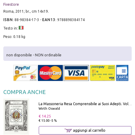
Fivestore
Roma, 2011; br., cm 14x19.
ISBN
:
88-98384-17-3
-
EAN13
:
9788898384174
Testo in:
Peso: 0.18 kg
non disponibile - NON ordinabile
COMPRA ANCHE
La Massoneria Resa Comprensibile ai Suoi Adepti. Vol. 3: il Maestro.
Wirth Oswald
€ 14.25
€ 15.00 -5 %
aggiungi al carrello