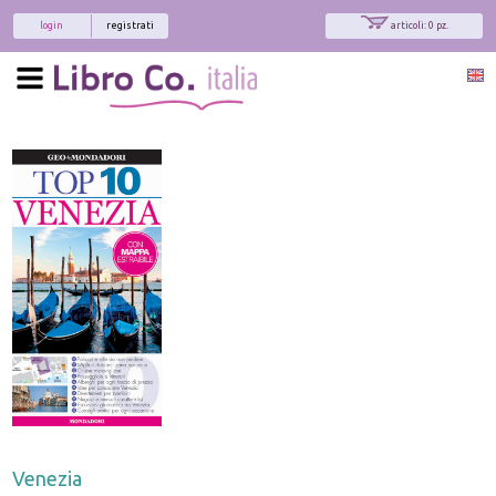
login
registrati
articoli: 0 pz.
Venezia