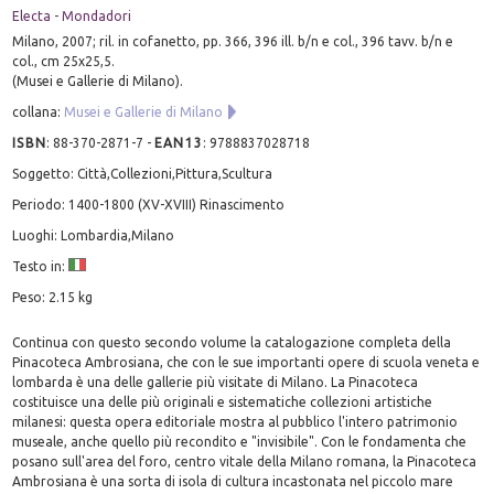
Electa - Mondadori
Milano, 2007; ril. in cofanetto, pp. 366, 396 ill. b/n e col., 396 tavv. b/n e
col., cm 25x25,5.
(Musei e Gallerie di Milano).
collana:
Musei e Gallerie di Milano
ISBN
:
88-370-2871-7
-
EAN13
:
9788837028718
Soggetto: Città,Collezioni,Pittura,Scultura
Periodo: 1400-1800 (XV-XVIII) Rinascimento
Luoghi: Lombardia,Milano
Testo in:
Peso: 2.15 kg
Continua con questo secondo volume la catalogazione completa della
Pinacoteca Ambrosiana, che con le sue importanti opere di scuola veneta e
lombarda è una delle gallerie più visitate di Milano. La Pinacoteca
costituisce una delle più originali e sistematiche collezioni artistiche
milanesi: questa opera editoriale mostra al pubblico l'intero patrimonio
museale, anche quello più recondito e "invisibile". Con le fondamenta che
posano sull'area del foro, centro vitale della Milano romana, la Pinacoteca
Ambrosiana è una sorta di isola di cultura incastonata nel piccolo mare