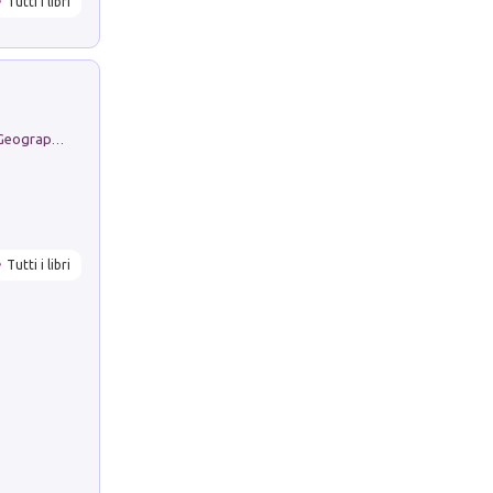
Tutti i libri
Geography Notebooks. 9 (2026). 1. Geographies in Transition: Landscapes, Representations and Territorial Change
Tutti i libri