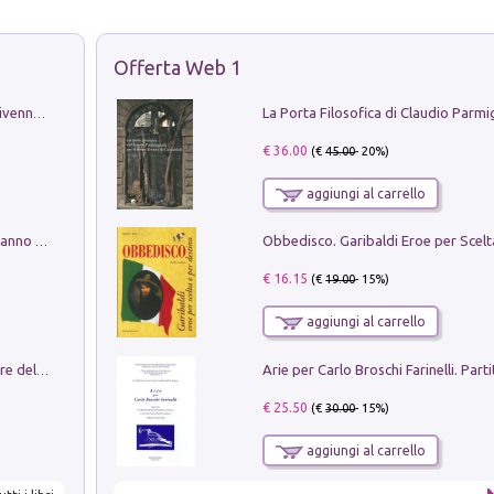
Offerta Web 1
Get the led out. Come i Led Zeppelin divennero la più grande band del mondo
€ 36.00
(€
45.00
- 20%)
aggiungi al carrello
Con questa faccia qui. Le canzoni che hanno fatto la storia di Ligabue
€ 16.15
(€
19.00
- 15%)
aggiungi al carrello
Klose dell'altro mondo. Miro il pescatore del goal
€ 25.50
(€
30.00
- 15%)
aggiungi al carrello