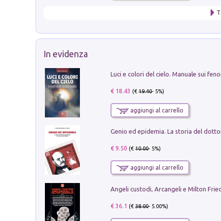
T
In evidenza
€ 18.43
(€
19.40
- 5%)
aggiungi al carrello
€ 9.50
(€
10.00
- 5%)
aggiungi al carrello
Angeli custodi, Arcangeli e Milton Fri
€ 36.1
(€
38.00
- 5.00%)