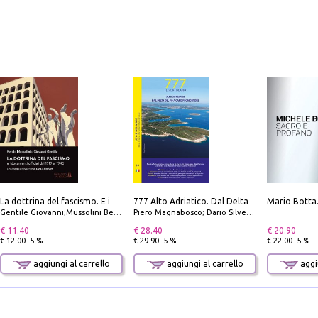
La dottrina del fascismo. E i documenti ufficiali dal 1919 al 1945
777 Alto Adriatico. Dal Delta del Po a Capo Promontore. Con QR Code
Gentile Giovanni;Mussolini Benito
Piero Magnabosco; Dario Silvestro; Marco Sbrizzi
€ 11.40
€ 28.40
€ 20.90
€ 12.00 -5 %
€ 29.90 -5 %
€ 22.00 -5 %
aggiungi al carrello
aggiungi al carrello
aggiu