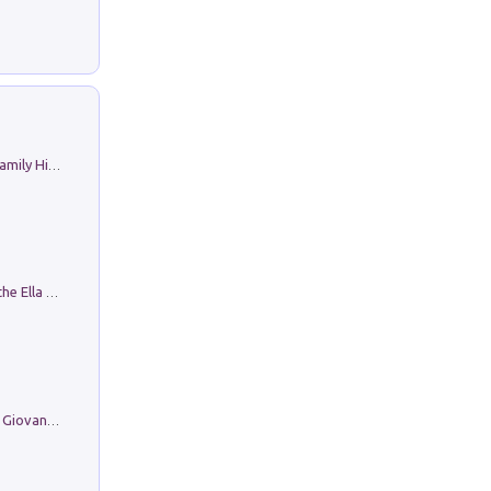
The Nicolas. Restoration Tales in a Family History
Fortunate Objects. Selections from the Ella Fontanals-Cisneros Collection. Objetos Afortunados. Selección de la Colección Ella Fontanals-Cisneros
Firenze nell'Ottocento nei disegni di Giovanni Ferruccio Moro (1859­1948)