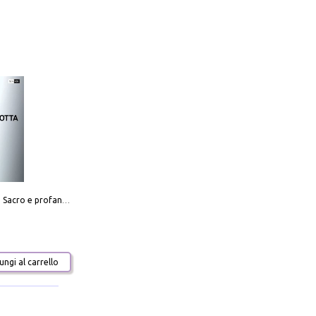
Mario Botta. Sacro e profano-Sacred and profane
ngi al carrello