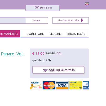
articoli: 0 pz.
REMAINDERS
FORNITORE
LIBRERIE
BIBLIOTECHE
x
€ 19.00
l Panaro. Vol.
€ 20.00
-5%
Interessato ai nostri libri?
spedito in 24h
Allora iscriviti alla nostra newsletter!
Sarai informato delle nostre novità, potrai
aggiungi al carrello
comunque cancellarti quando desideri.
modulo di iscrizione