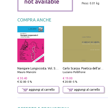
Peso: 0.01 kg
COMPRA ANCHE
Navigare Lungocosta. Vol. 5: Corsica e Sardegna
Carlo Scarpa. Poetica dell'arredo. Tavoli e sedie-Poetics of furniture. Tables and chairs. Ediz. bilingue
Mauro Mancini
Luciano Pollifrone
€ 30.40
€ 19.00
€ 32.00 -5 %
€ 20.00 -5 %
aggiungi al carrello
aggiungi al carrello