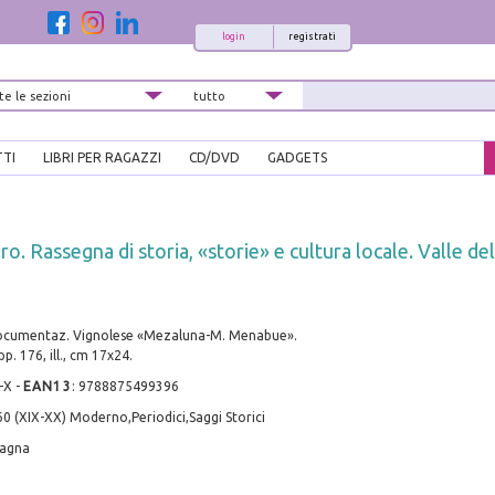
login
registrati
TTI
LIBRI PER RAGAZZI
CD/DVD
GADGETS
o. Rassegna di storia, «storie» e cultura locale. Valle de
documentaz. Vignolese «Mezaluna-M. Menabue».
p. 176, ill., cm 17x24.
-X
-
EAN13
:
9788875499396
0 (XIX-XX) Moderno,Periodici,Saggi Storici
magna