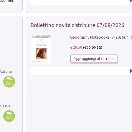
utti i libri
Bollettino novità distribuite 07/08/2026
€ 28.50
(€
30.00
- 5%)
aggiungi al carrello
taliana
Santissima Trinità e divina proporzione. Lo studio della proporzione nell'arte come ricerca del mistero trinitario