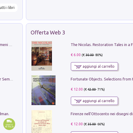
utti i libri
Offerta Web 3
Luci e colori del cielo. Manuale sui fenomeni ottici che si verificano in atmosfera, nella scienza e nella storia: come osservarli e fotografarli
€ 6.00
(€
30.00
- 80%)
aggiungi al carrello
Genio ed epidemia. La storia del dottor Semmelweis, il Salvatore delle Madri
€ 12.00
(€
42.00
- 71%)
aggiungi al carrello
edman.
€ 12.00
(€
35.00
- 66%)