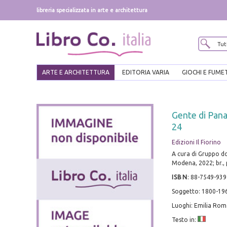
libreria specializzata in arte e architettura
ARTE E ARCHITETTURA
EDITORIA VARIA
GIOCHI E FUME
Gente di Panar
24
Edizioni Il Fiorino
A cura di Gruppo 
Modena, 2022; br., p
ISBN
:
88-7549-939
Soggetto: 1800-196
Luoghi: Emilia Ro
Testo in: