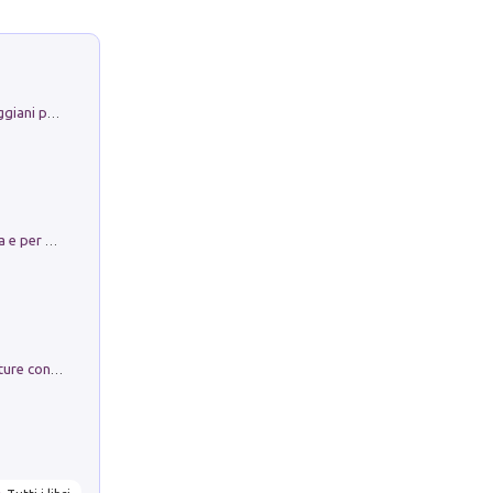
La Porta Filosofica di Claudio Parmiggiani per il Sacro Eremo di Camaldoli
Obbedisco. Garibaldi Eroe per Scelta e per Destino
Arie per Carlo Broschi Farinelli. Partiture con riduzione per clavicembalo (o pianoforte). Seconda serie. Vol. 5