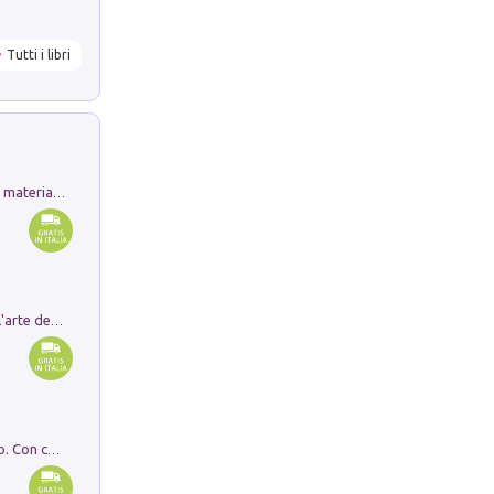
Tutti i libri
L'orientalizzante a Capua. Contesti e materiali dagli scavi di Werner Johannowsky nella necropoli di Fornaci. Nuova ediz.
Ricerche dei dottorandi in storia dell'arte della Sapienza
I monumenti funerari del Lazio antico. Con cartella con tavole