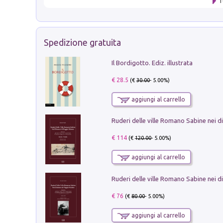
T
Spedizione gratuita
Il Bordigotto. Ediz. illustrata
€ 28.5
(€
30.00
- 5.00%)
aggiungi al carrello
€ 114
(€
120.00
- 5.00%)
aggiungi al carrello
€ 76
(€
80.00
- 5.00%)
aggiungi al carrello