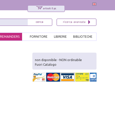
articoli: 0 pz.
REMAINDERS
FORNITORE
LIBRERIE
BIBLIOTECHE
x
Interessato ai nostri libri?
non disponibile - NON ordinabile
Fuori Catalogo
Allora iscriviti alla nostra newsletter!
Sarai informato delle nostre novità, potrai
comunque cancellarti quando desideri.
modulo di iscrizione