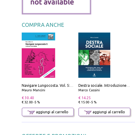
COMPRA ANCHE
Navigare Lungocosta. Vol. 5: Corsica e Sardegna
Destra sociale. Introduzione alla «terza via», tra identità, comunità e alternativa al sistema
Mauro Mancini
Marco Cassini
€ 30.40
€ 14.25
€ 32.00 -5 %
€ 15.00 -5 %
aggiungi al carrello
aggiungi al carrello