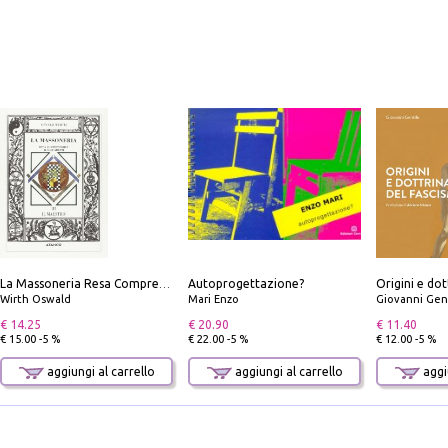
Autoprogettazione?
Origini e dot
La Massoneria Resa Comprensibile ai Suoi Adepti. Vol. 3: il Maestro.
Wirth Oswald
Mari Enzo
Giovanni Gen
€ 14.25
€ 20.90
€ 11.40
€ 15.00 -5 %
€ 22.00 -5 %
€ 12.00 -5 %
aggiungi al carrello
aggiungi al carrello
aggiu