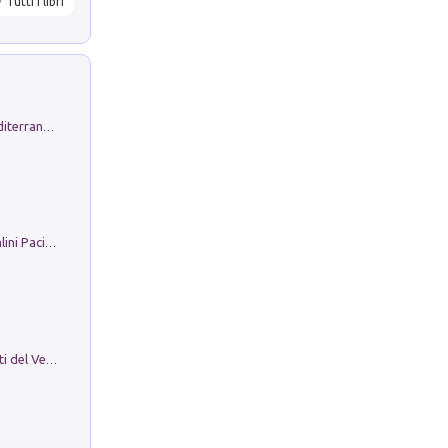
Tutti i libri
Byrsa. Scritti sull''Antico Oriente Mediterraneo. 45-46/2024
Il Filo Della Pace. Storia di Ezio Bartalini Pacifista
Le Epigrafi Della Valle Di Comino. Atti del Ventesimo Convegno Epigrafico Cominese