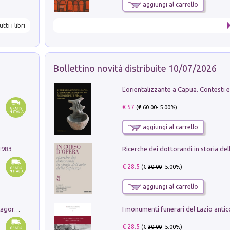
aggiungi al carrello
utti i libri
Bollettino novità distribuite 10/07/2026
€ 57
(€
60.00
- 5.00%)
aggiungi al carrello
1983
€ 28.5
(€
30.00
- 5.00%)
aggiungi al carrello
Pastori. Sguardi contemporanei tra il Lagorai e la pianura. Ediz. illustrata
€ 28.5
(€
30.00
- 5.00%)