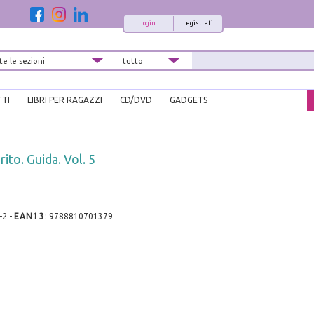
login
registrati
TTI
LIBRI PER RAGAZZI
CD/DVD
GADGETS
ito. Guida. Vol. 5
e
-2
-
EAN13
:
9788810701379