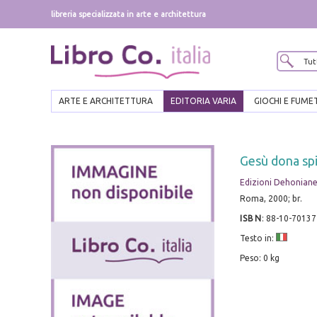
libreria specializzata in arte e architettura
ARTE E ARCHITETTURA
EDITORIA VARIA
GIOCHI E FUME
Gesù dona spir
Edizioni Dehonian
Roma, 2000; br.
ISBN
:
88-10-70137
Testo in:
Peso: 0 kg