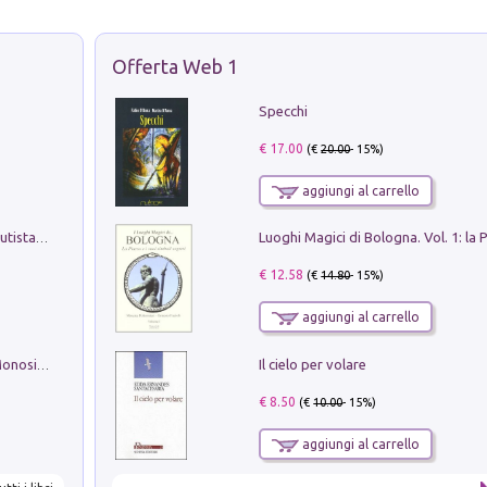
Offerta Web 1
Specchi
€ 17.00
(€
20.00
- 15%)
aggiungi al carrello
Pietro Bellotti Detto Canaletty. Un Vedutista Veneziano nella Francia dell'Ancien Régime
€ 12.58
(€
14.80
- 15%)
aggiungi al carrello
Il cielo per volare
La seduzione del gusto con Pipero & Monosilio
€ 8.50
(€
10.00
- 15%)
aggiungi al carrello