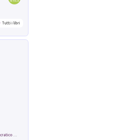
Tutti i libri
La comparsa. Perché il partito democratico non è mai nato