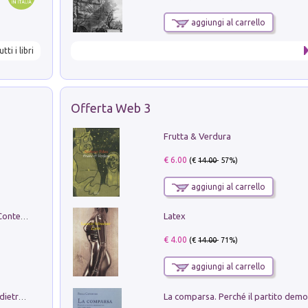
aggiungi al carrello
utti i libri
Offerta Web 3
Frutta & Verdura
€ 6.00
(€
14.00
- 57%)
aggiungi al carrello
Latex
in alto! Livello A1. Con CD-Audio. Con Contenuto digitale per accesso on line
€ 4.00
(€
14.00
- 71%)
aggiungi al carrello
Conte e Mattarella. Sul palcoscenico e dietro le quinte del Quirinale. Un racconto sulle istituzioni