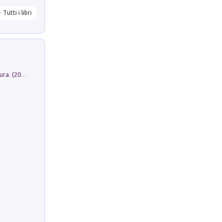
Tutti i libri
Dromos. Libro periodico di architettura. (2026). Vol. 15: Post-model