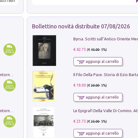
utti i libri
Bollettino novità distribuite 07/08/2026
€ 42.75
(€
45.00
- 5%)
aggiungi al carrello
Ruderi delle ville Romano Sabine nei dintorni di Poggio Mirteto. Illustrati dal dott.re prof.re cav.re Ercole Nardi regio ispettore degli scavi e monumenti. Anno 1885. Tavole e studio. Con 25 tavole fuori testo in cartella editoriale
€ 19.00
(€
20.00
- 5%)
aggiungi al carrello
Ruderi delle ville Romano Sabine nei dintorni di Poggio Mirteto. Illustrati dal dott.re prof.re cav.re Ercole Nardi regio ispettore degli scavi e monumenti. Anno 1885
€ 23.75
(€
25.00
- 5%)
aggiungi al carrello