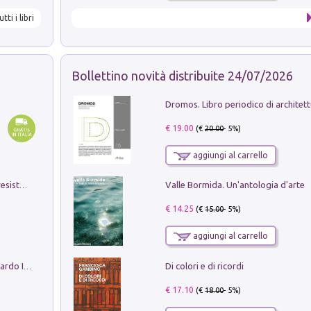
utti i libri
Bollettino novità distribuite 24/07/2026
€ 19.00
(€
20.00
- 5%)
aggiungi al carrello
Valle Bormida. Un'antologia d'arte
Memorial Santa Giulia. Sculture per la resistenza Monchio di Palagano
€ 14.25
(€
15.00
- 5%)
aggiungi al carrello
Di colori e di ricordi
Sofiana. In Sicilia centro-meridionale (tardo III-metà IX secolo d.C.): dall'agro-town tardo-imperiale al villaggio medio-bizantino. Nuova ediz.
€ 17.10
(€
18.00
- 5%)