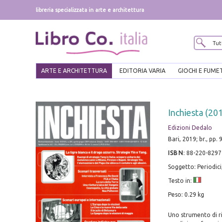
libreria specializzata in arte e architettura
ARTE E ARCHITETTURA
EDITORIA VARIA
GIOCHI E FUME
Inchiesta (201
Edizioni Dedalo
Bari, 2019; br., pp. 96
ISBN
:
88-220-8297
Soggetto: Periodici
Testo in:
Peso: 0.29 kg
Uno strumento di ri