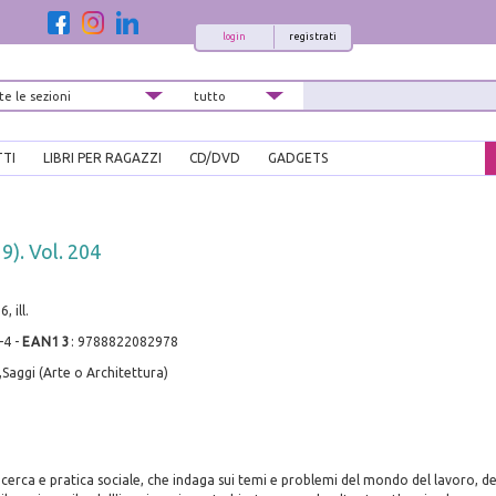
login
registrati
TTI
LIBRI PER RAGAZZI
CD/DVD
GADGETS
9). Vol. 204
, ill.
-4
-
EAN13
:
9788822082978
,Saggi (Arte o Architettura)
cerca e pratica sociale, che indaga sui temi e problemi del mondo del lavoro, del