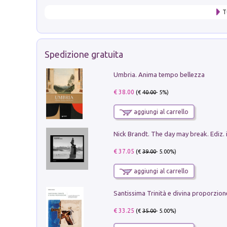
T
Spedizione gratuita
Umbria. Anima tempo bellezza
€ 38.00
(€
40.00
- 5%)
aggiungi al carrello
Nick Brandt. The day may break. Ediz. i
€ 37.05
(€
39.00
- 5.00%)
aggiungi al carrello
€ 33.25
(€
35.00
- 5.00%)