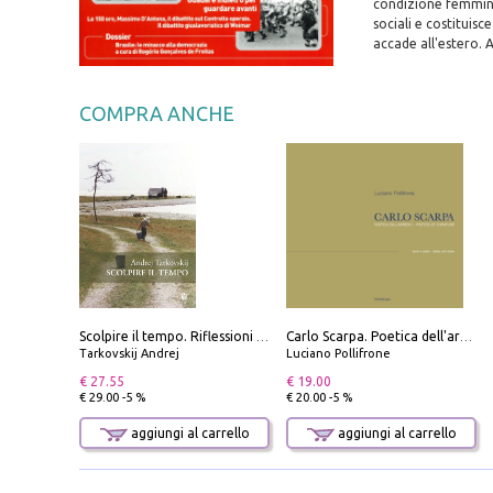
condizione femminil
sociali e costituis
accade all'estero. 
COMPRA ANCHE
Scolpire il tempo. Riflessioni sul cinema.
Carlo Scarpa. Poetica dell'arredo. Tavoli e sedie-Poetics of furniture. Tables and chairs. Ediz. bilingue
Tarkovskij Andrej
Luciano Pollifrone
€ 27.55
€ 19.00
€ 29.00 -5 %
€ 20.00 -5 %
aggiungi al carrello
aggiungi al carrello