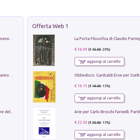
Offerta Web 1
Get the led out. Come i Led Zeppelin divennero la più grande band del mondo
€ 36.00
(€
45.00
- 20%)
aggiungi al carrello
Con questa faccia qui. Le canzoni che hanno fatto la storia di Ligabue
€ 16.15
(€
19.00
- 15%)
aggiungi al carrello
Klose dell'altro mondo. Miro il pescatore del goal
€ 25.50
(€
30.00
- 15%)
aggiungi al carrello