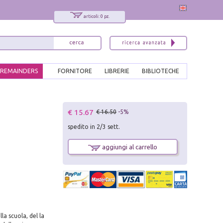
articoli: 0 pz.
REMAINDERS
FORNITORE
LIBRERIE
BIBLIOTECHE
x
€ 15.67
€ 16.50
-5%
Interessato ai nostri libri?
spedito in 2/3 sett.
Allora iscriviti alla nostra newsletter!
Sarai informato delle nostre novità, potrai
aggiungi al carrello
comunque cancellarti quando desideri.
modulo di iscrizione
la scuola, del la