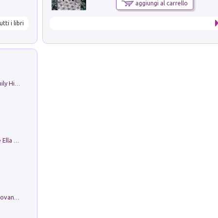
aggiungi al carrello
utti i libri
The Nicolas. Restoration Tales in a Family History
Fortunate Objects. Selections from the Ella Fontanals-Cisneros Collection. Objetos Afortunados. Selección de la Colección Ella Fontanals-Cisneros
Firenze nell'Ottocento nei disegni di Giovanni Ferruccio Moro (1859­1948)