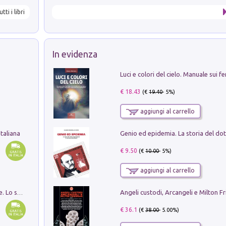
utti i libri
In evidenza
€ 18.43
(€
19.40
- 5%)
aggiungi al carrello
taliana
€ 9.50
(€
10.00
- 5%)
aggiungi al carrello
Angeli custodi, Arcangeli e Milton F
Santissima Trinità e divina proporzione. Lo studio della proporzione nell'arte come ricerca del mistero trinitario
€ 36.1
(€
38.00
- 5.00%)