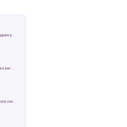
La Porta Filosofica di Claudio Parmiggiani per il Sacro Eremo di Camaldoli
Obbedisco. Garibaldi Eroe per Scelta e per Destino
Arie per Carlo Broschi Farinelli. Partiture con riduzione per clavicembalo (o pianoforte). Seconda serie. Vol. 5