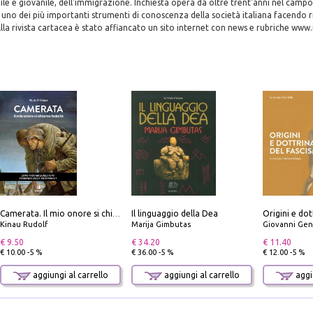
e e giovanile, dell'immigrazione. Inchiesta opera da oltre trent'anni nel campo
ce uno dei più importanti strumenti di conoscenza della società italiana facendo r
Alla rivista cartacea è stato affiancato un sito internet con news e rubriche www.i
Il linguaggio della Dea
Origini e dot
Camerata. Il mio onore si chiama fedeltà
Kinau Rudolf
Marija Gimbutas
Giovanni Gen
€ 9.50
€ 34.20
€ 11.40
€ 10.00 -5 %
€ 36.00 -5 %
€ 12.00 -5 %
aggiungi al carrello
aggiungi al carrello
aggiu