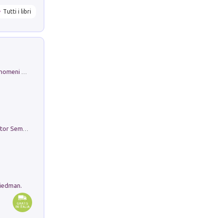
Tutti i libri
Luci e colori del cielo. Manuale sui fenomeni ottici che si verificano in atmosfera, nella scienza e nella storia: come osservarli e fotografarli
Genio ed epidemia. La storia del dottor Semmelweis, il Salvatore delle Madri
riedman.