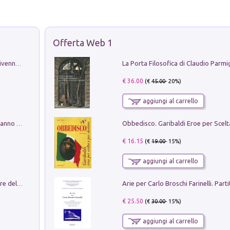
Offerta Web 1
Get the led out. Come i Led Zeppelin divennero la più grande band del mondo
€ 36.00
(€
45.00
- 20%)
aggiungi al carrello
Con questa faccia qui. Le canzoni che hanno fatto la storia di Ligabue
€ 16.15
(€
19.00
- 15%)
aggiungi al carrello
Klose dell'altro mondo. Miro il pescatore del goal
€ 25.50
(€
30.00
- 15%)
aggiungi al carrello