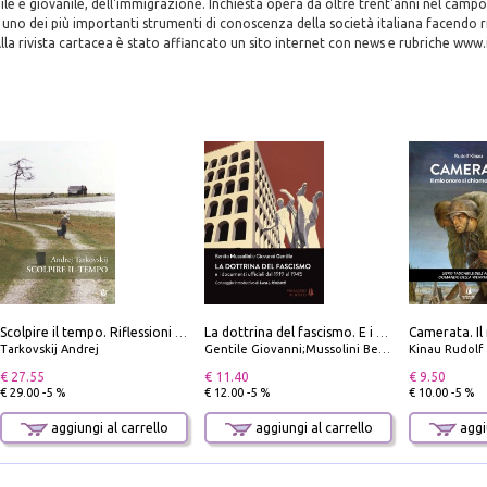
e e giovanile, dell'immigrazione. Inchiesta opera da oltre trent'anni nel campo
ce uno dei più importanti strumenti di conoscenza della società italiana facendo r
Alla rivista cartacea è stato affiancato un sito internet con news e rubriche www.i
Scolpire il tempo. Riflessioni sul cinema.
La dottrina del fascismo. E i documenti ufficiali dal 1919 al 1945
Tarkovskij Andrej
Gentile Giovanni;Mussolini Benito
Kinau Rudolf
€ 27.55
€ 11.40
€ 9.50
€ 29.00 -5 %
€ 12.00 -5 %
€ 10.00 -5 %
aggiungi al carrello
aggiungi al carrello
aggiu