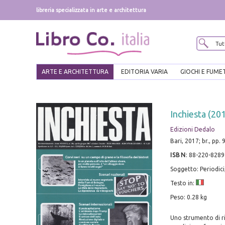
libreria specializzata in arte e architettura
ARTE E ARCHITETTURA
EDITORIA VARIA
GIOCHI E FUME
Inchiesta (201
Edizioni Dedalo
Bari, 2017; br., pp. 9
ISBN
:
88-220-8289
Soggetto: Periodici
Testo in:
Peso: 0.28 kg
Uno strumento di ri