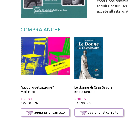
condizione femminil
sociali e costituis
accade all'estero. 
COMPRA ANCHE
Autoprogettazione?
Le donne di Casa Savoia
Mari Enzo
Bruna Bertolo
€ 20.90
€ 10.35
€ 22.00 -5 %
€ 10.90 -5 %
aggiungi al carrello
aggiungi al carrello