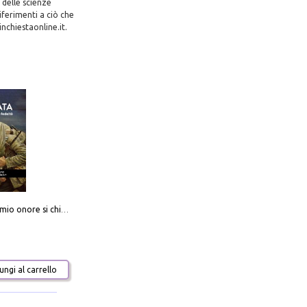
 delle scienze
iferimenti a ciò che
nchiestaonline.it.
Camerata. Il mio onore si chiama fedeltà
ngi al carrello