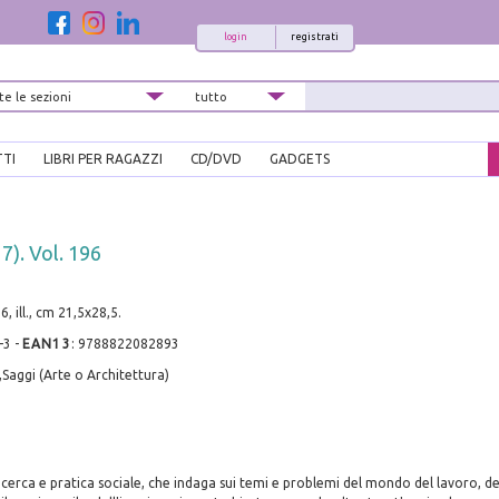
login
registrati
TTI
LIBRI PER RAGAZZI
CD/DVD
GADGETS
7). Vol. 196
6, ill., cm 21,5x28,5.
-3
-
EAN13
:
9788822082893
,Saggi (Arte o Architettura)
cerca e pratica sociale, che indaga sui temi e problemi del mondo del lavoro, del