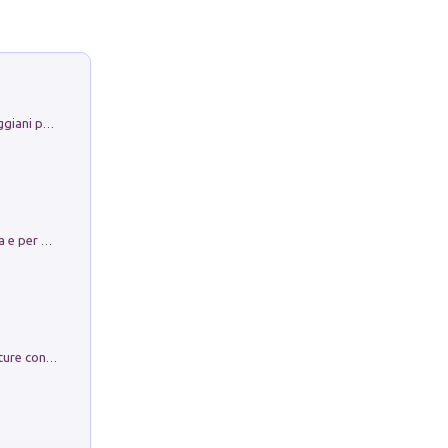
La Porta Filosofica di Claudio Parmiggiani per il Sacro Eremo di Camaldoli
Obbedisco. Garibaldi Eroe per Scelta e per Destino
Arie per Carlo Broschi Farinelli. Partiture con riduzione per clavicembalo (o pianoforte). Seconda serie. Vol. 5