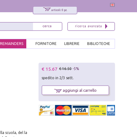
articoli: 0 pz.
REMAINDERS
FORNITORE
LIBRERIE
BIBLIOTECHE
x
€ 15.67
€ 16.50
-5%
Interessato ai nostri libri?
spedito in 2/3 sett.
Allora iscriviti alla nostra newsletter!
Sarai informato delle nostre novità, potrai
aggiungi al carrello
comunque cancellarti quando desideri.
modulo di iscrizione
la scuola, del la