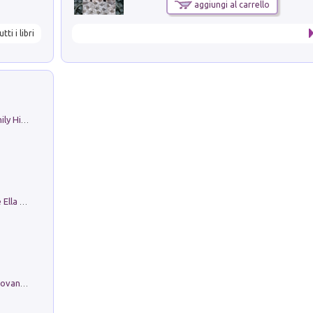
aggiungi al carrello
utti i libri
The Nicolas. Restoration Tales in a Family History
Fortunate Objects. Selections from the Ella Fontanals-Cisneros Collection. Objetos Afortunados. Selección de la Colección Ella Fontanals-Cisneros
Firenze nell'Ottocento nei disegni di Giovanni Ferruccio Moro (1859­1948)