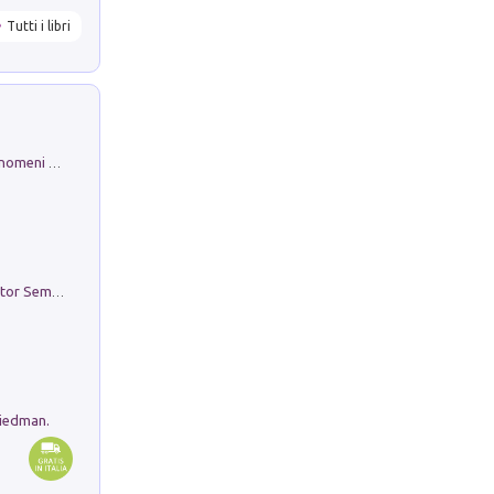
Tutti i libri
Luci e colori del cielo. Manuale sui fenomeni ottici che si verificano in atmosfera, nella scienza e nella storia: come osservarli e fotografarli
Genio ed epidemia. La storia del dottor Semmelweis, il Salvatore delle Madri
riedman.