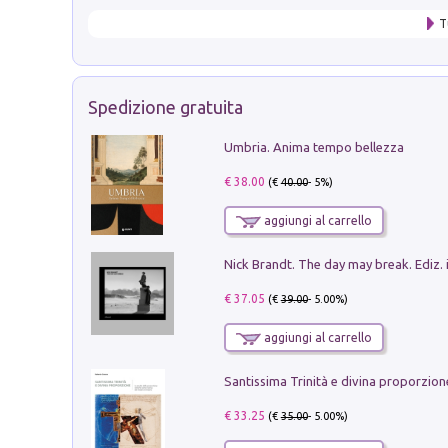
T
Spedizione gratuita
Umbria. Anima tempo bellezza
€ 38.00
(€
40.00
- 5%)
aggiungi al carrello
Nick Brandt. The day may break. Ediz. i
€ 37.05
(€
39.00
- 5.00%)
aggiungi al carrello
€ 33.25
(€
35.00
- 5.00%)