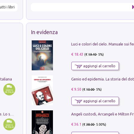
utti i libri
In evidenza
€ 18.43
(€
19.40
- 5%)
aggiungi al carrello
taliana
€ 9.50
(€
10.00
- 5%)
aggiungi al carrello
Angeli custodi, Arcangeli e Milton F
Santissima Trinità e divina proporzione. Lo studio della proporzione nell'arte come ricerca del mistero trinitario
€ 36.1
(€
38.00
- 5.00%)