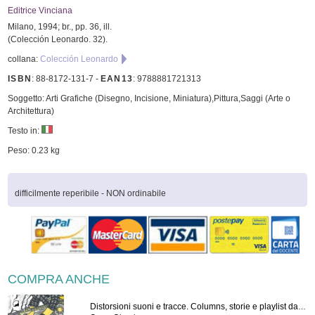
Editrice Vinciana
Milano, 1994; br., pp. 36, ill.
(Colección Leonardo. 32).
collana:
Colección Leonardo
ISBN
:
88-8172-131-7
-
EAN13
:
9788881721313
Soggetto: Arti Grafiche (Disegno, Incisione, Miniatura),Pittura,Saggi (Arte o
Architettura)
Testo in:
Peso: 0.23 kg
difficilmente reperibile - NON ordinabile
COMPRA ANCHE
Distorsioni suoni e tracce. Columns, storie e playlist dalla scena hardcore punk italiana degli anni '90