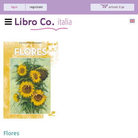
login
registrati
articoli: 0 pz.
Flores