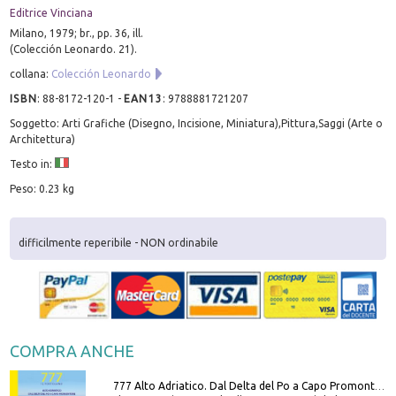
Editrice Vinciana
Milano, 1979; br., pp. 36, ill.
(Colección Leonardo. 21).
collana:
Colección Leonardo
ISBN
:
88-8172-120-1
-
EAN13
:
9788881721207
Soggetto: Arti Grafiche (Disegno, Incisione, Miniatura),Pittura,Saggi (Arte o
Architettura)
Testo in:
Peso: 0.23 kg
difficilmente reperibile - NON ordinabile
COMPRA ANCHE
777 Alto Adriatico. Dal Delta del Po a Capo Promontore. Con QR Code