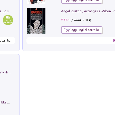
Angeli custodi, Arcangeli e Milton F
Santissima Trinità e divina proporzione. Lo studio della proporzione nell'arte come ricerca del mistero trinitario
€ 36.1
(€
38.00
- 5.00%)
aggiungi al carrello
utti i libri
The Nicolas. Restoration Tales in a Family History
Fortunate Objects. Selections from the Ella Fontanals-Cisneros Collection. Objetos Afortunados. Selección de la Colección Ella Fontanals-Cisneros