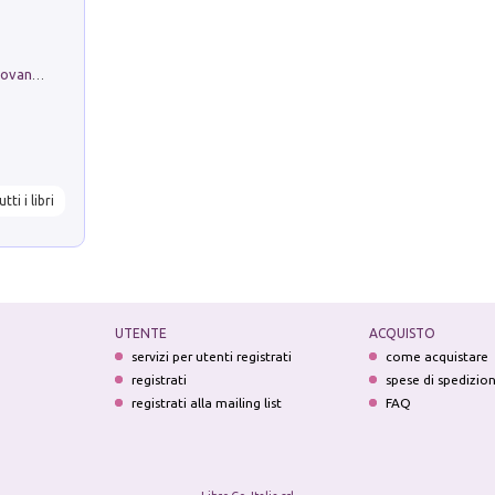
Firenze nell'Ottocento nei disegni di Giovanni Ferruccio Moro (1859­1948)
utti i libri
UTENTE
ACQUISTO
servizi per utenti registrati
come acquistare
registrati
spese di spedizio
registrati alla mailing list
FAQ