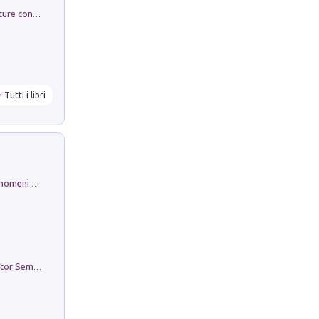
Arie per Carlo Broschi Farinelli. Partiture con riduzione per clavicembalo (o pianoforte). Seconda serie. Vol. 5
Tutti i libri
Luci e colori del cielo. Manuale sui fenomeni ottici che si verificano in atmosfera, nella scienza e nella storia: come osservarli e fotografarli
Genio ed epidemia. La storia del dottor Semmelweis, il Salvatore delle Madri