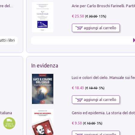
Klose dell'altro mondo. Miro il pescatore del goal
€ 25.50
(€
30.00
- 15%)
aggiungi al carrello
utti i libri
In evidenza
€ 18.43
(€
19.40
- 5%)
aggiungi al carrello
taliana
€ 9.50
(€
10.00
- 5%)
aggiungi al carrello