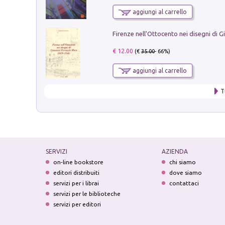
aggiungi al carrello
€ 12.00
(€
35.00
- 66%)
aggiungi al carrello
T
SERVIZI
AZIENDA
on-line bookstore
chi siamo
editori distribuiti
dove siamo
servizi per i librai
contattaci
servizi per le biblioteche
servizi per editori