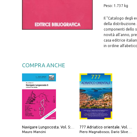
Peso: 1.737 kg
Il "Catalogo degli 
della distribuzione.
componenti dello st
novità all'anno, pre
casa editrice italia
in ordine alfabetic
COMPRA ANCHE
Navigare Lungocosta. Vol. 5: Corsica e Sardegna
777 Adriatico orientale. Vol. 2: Costa della Dalmazia da Zara a Molunat, Isole della Dalmazia Meridionale e Montenegro
Mauro Mancini
Piero Magnabosco; Dario Silvestro; Marco Sbrizzi