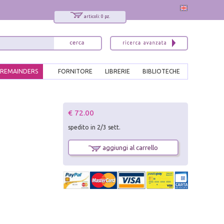
articoli: 0 pz.
REMAINDERS
FORNITORE
LIBRERIE
BIBLIOTECHE
x
€ 72.00
Interessato ai nostri libri?
spedito in 2/3 sett.
Allora iscriviti alla nostra newsletter!
Sarai informato delle nostre novità, potrai
aggiungi al carrello
comunque cancellarti quando desideri.
modulo di iscrizione