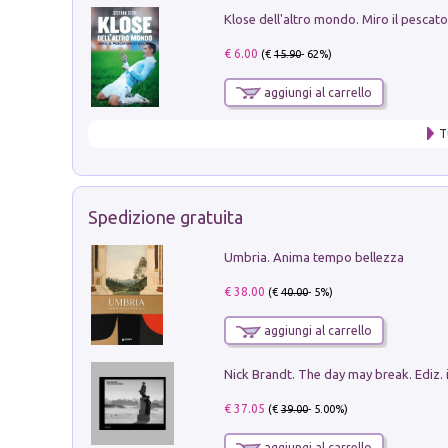
€ 6.00
(€
15.90
- 62%)
aggiungi al carrello
T
Spedizione gratuita
Umbria. Anima tempo bellezza
€ 38.00
(€
40.00
- 5%)
aggiungi al carrello
Nick Brandt. The day may break. Ediz. i
€ 37.05
(€
39.00
- 5.00%)
aggiungi al carrello