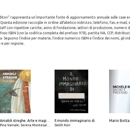
editori" rappresenta un'importante fonte di aggiornamento annuale sulle case ed
 Questa edizione raccoglie in ordine alfabetico indirizzo, telefono, fax, e-mail, s
aff con rispettive cariche, anno di fondazione, settori di produzione, numero dei
fisso ISBN (con la codifica completa del prefisso 978), partita IVA, CCP, distribuz
na. Seguono l'indice per materie, l'indice numerico ISBN e l'indice dei nomi, gli indi
o e per regione.
Il mondo immaginario di
Amabili streghe. Arte e magie di Leonora Carrington e Remedios Varo
Pina Varriale; Serena Montesarchio
Smith Keri