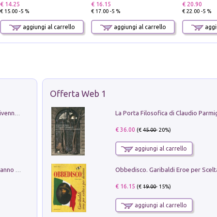
€ 14.25
€ 16.15
€ 20.90
€ 15.00 -5 %
€ 17.00 -5 %
€ 22.00 -5 %
aggiungi al carrello
aggiungi al carrello
aggiu
Offerta Web 1
Get the led out. Come i Led Zeppelin divennero la più grande band del mondo
€ 36.00
(€
45.00
- 20%)
aggiungi al carrello
Con questa faccia qui. Le canzoni che hanno fatto la storia di Ligabue
€ 16.15
(€
19.00
- 15%)
aggiungi al carrello