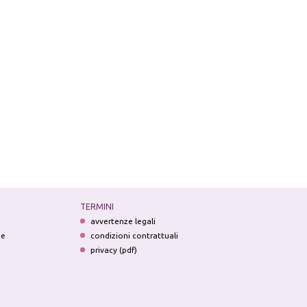
TERMINI
avvertenze legali
ne
condizioni contrattuali
privacy (pdf)