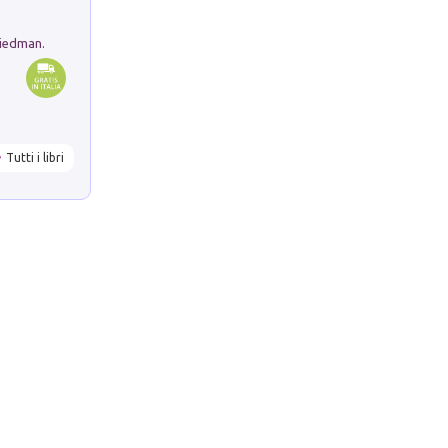
riedman.
Tutti i libri