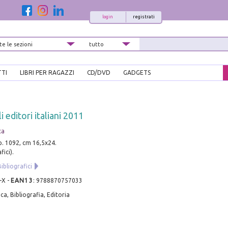
login
registrati
TTI
LIBRI PER RAGAZZI
CD/DVD
GADGETS
 editori italiani 2011
ca
pp. 1092, cm 16,5x24.
fici).
ibliografici
-X
-
EAN13
:
9788870757033
ca, Bibliografia, Editoria