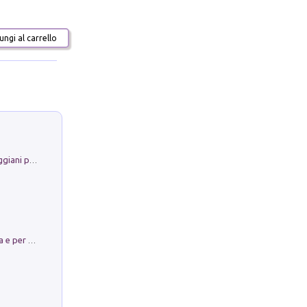
ngi al carrello
La Porta Filosofica di Claudio Parmiggiani per il Sacro Eremo di Camaldoli
Obbedisco. Garibaldi Eroe per Scelta e per Destino