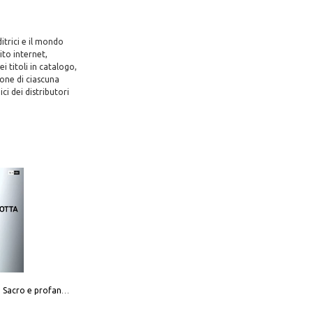
itrici e il mondo
ito internet,
 titoli in catalogo,
ione di ciascuna
ci dei distributori
Mario Botta. Sacro e profano-Sacred and profane