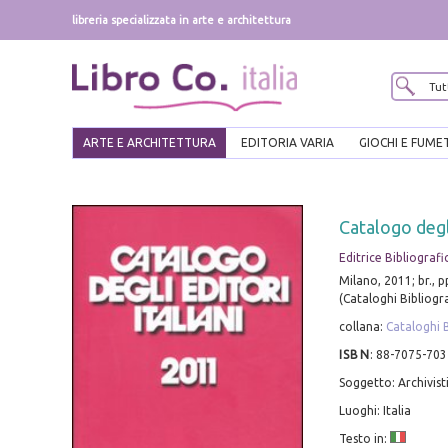
libreria specializzata in arte e architettura
ARTE E ARCHITETTURA
EDITORIA VARIA
GIOCHI E FUME
Catalogo degli
Editrice Bibliografi
Milano, 2011; br., 
(Cataloghi Bibliogra
collana:
Cataloghi B
ISBN
:
88-7075-703
Soggetto: Archivisti
Luoghi: Italia
Testo in: