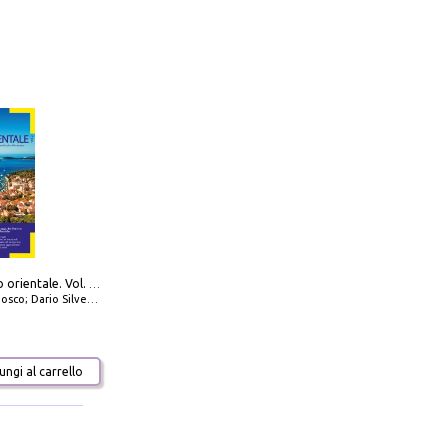
777 Adriatico orientale. Vol. 2: Costa della Dalmazia da Zara a Molunat, Isole della Dalmazia Meridionale e Montenegro
io Silvestro; Marco Sbrizzi
ngi al carrello