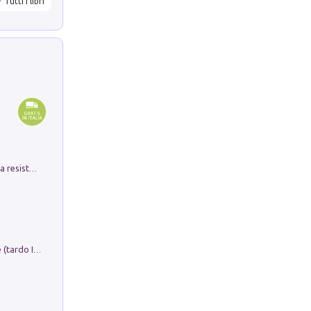
Tutti i libri
Memorial Santa Giulia. Sculture per la resistenza Monchio di Palagano
Sofiana. In Sicilia centro-meridionale (tardo III-metà IX secolo d.C.): dall'agro-town tardo-imperiale al villaggio medio-bizantino. Nuova ediz.