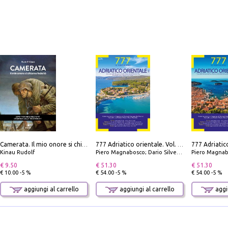
Camerata. Il mio onore si chiama fedeltà
777 Adriatico orientale. Vol. 1: Istria, Costa della Dalmazia da Smrika a Zara, Isole del Quarnaro, Pag, Arcipelaghi di Zara, Sibenico e Incoronate
Kinau Rudolf
Piero Magnabosco; Dario Silvestro; Marco Sbrizzi
Piero Magnabosco; Dar
€ 9.50
€ 51.30
€ 51.30
€ 10.00 -5 %
€ 54.00 -5 %
€ 54.00 -5 %
aggiungi al carrello
aggiungi al carrello
aggiu