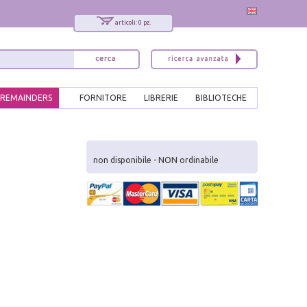
articoli: 0 pz.
REMAINDERS
FORNITORE
LIBRERIE
BIBLIOTECHE
x
Interessato ai nostri libri?
non disponibile - NON ordinabile
Allora iscriviti alla nostra newsletter!
Sarai informato delle nostre novità, potrai
comunque cancellarti quando desideri.
modulo di iscrizione