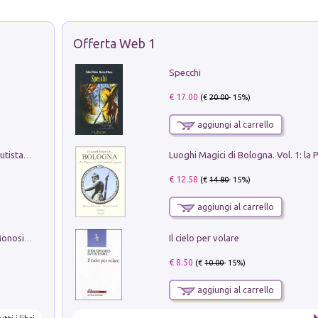
Offerta Web 1
Specchi
€ 17.00
(€
20.00
- 15%)
aggiungi al carrello
Pietro Bellotti Detto Canaletty. Un Vedutista Veneziano nella Francia dell'Ancien Régime
€ 12.58
(€
14.80
- 15%)
aggiungi al carrello
Il cielo per volare
La seduzione del gusto con Pipero & Monosilio
€ 8.50
(€
10.00
- 15%)
aggiungi al carrello