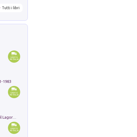
Tutti i libri
91-1983
Pastori. Sguardi contemporanei tra il Lagorai e la pianura. Ediz. illustrata