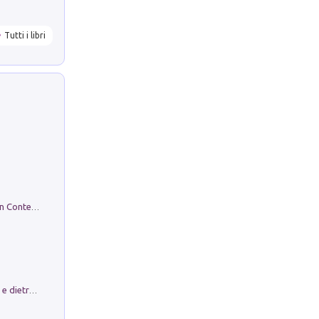
Tutti i libri
in alto! Livello A1. Con CD-Audio. Con Contenuto digitale per accesso on line
Conte e Mattarella. Sul palcoscenico e dietro le quinte del Quirinale. Un racconto sulle istituzioni