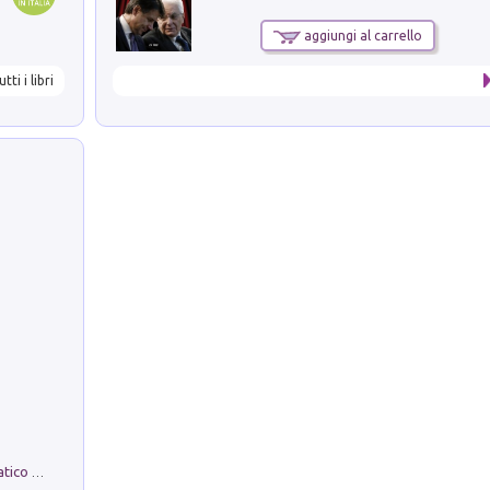
aggiungi al carrello
utti i libri
La comparsa. Perché il partito democratico non è mai nato