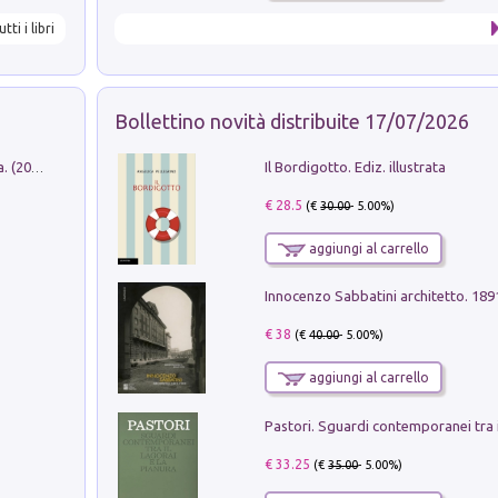
utti i libri
Bollettino novità distribuite 17/07/2026
Il Bordigotto. Ediz. illustrata
Dromos. Libro periodico di architettura. (2026). Vol. 15: Post-model
€ 28.5
(€
30.00
- 5.00%)
aggiungi al carrello
Innocenzo Sabbatini architetto. 18
€ 38
(€
40.00
- 5.00%)
aggiungi al carrello
€ 33.25
(€
35.00
- 5.00%)