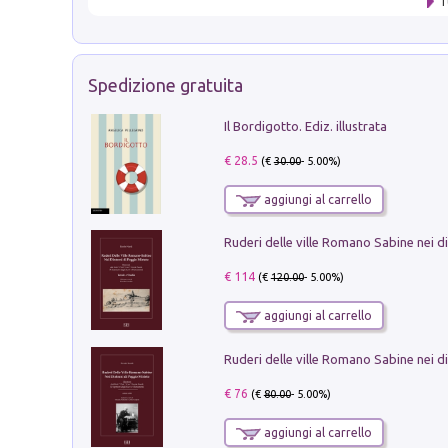
T
Spedizione gratuita
Il Bordigotto. Ediz. illustrata
€ 28.5
(€
30.00
- 5.00%)
aggiungi al carrello
€ 114
(€
120.00
- 5.00%)
aggiungi al carrello
€ 76
(€
80.00
- 5.00%)
aggiungi al carrello