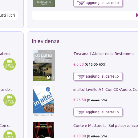
aggiungi al carrello
utti i libri
In evidenza
Toscana. L'Atelier della Bestemmia
L'orientalizzante a Capua. Contesti e materiali dagli scavi di Werner Johannowsky nella necropoli di Fornaci. Nuova ediz.
€ 6.00
(€
15.00
- 60%)
aggiungi al carrello
Ricerche dei dottorandi in storia dell'arte della Sapienza
€ 26.50
(€
27.90
- 5%)
aggiungi al carrello
I monumenti funerari del Lazio antico. Con cartella con tavole
€ 19.00
(€
20.00
- 5%)