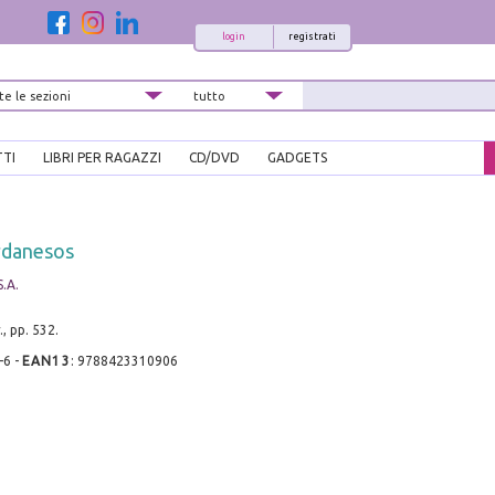
login
registrati
TTI
LIBRI PER RAGAZZI
CD/DVD
GADGETS
rdanesos
S.A.
, pp. 532.
-6
-
EAN13
:
9788423310906