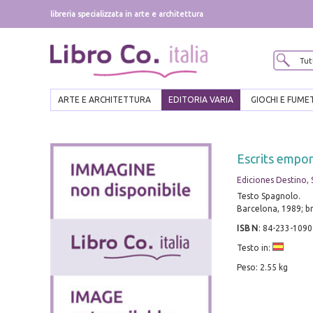
libreria specializzata in arte e architettura
ARTE E ARCHITETTURA
EDITORIA VARIA
GIOCHI E FUME
Escrits empo
Ediciones Destino, 
Testo Spagnolo.
Barcelona, 1989; br.
ISBN
:
84-233-1090
Testo in:
Peso: 2.55 kg