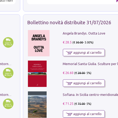
utti i libri
Bollettino novità distribuite 31/07/2026
Angela Brandys. Outta Love
€ 28.5
(€
30.00
- 5.00%)
aggiungi al carrello
Ruderi delle ville Romano Sabine nei dintorni di Poggio Mirteto. Illustrati dal dott.re prof.re cav.re Ercole Nardi regio ispettore degli scavi e monumenti. Anno 1885. Tavole e studio. Con 25 tavole fuori testo in cartella editoriale
€ 26.60
(€
28.00
- 5%)
aggiungi al carrello
Ruderi delle ville Romano Sabine nei dintorni di Poggio Mirteto. Illustrati dal dott.re prof.re cav.re Ercole Nardi regio ispettore degli scavi e monumenti. Anno 1885
€ 71.25
(€
75.00
- 5%)
aggiungi al carrello