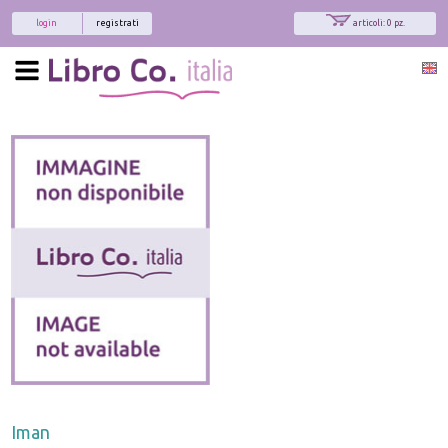
login
registrati
articoli: 0 pz.
Iman