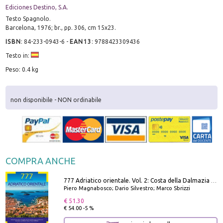
Ediciones Destino, S.A.
Testo Spagnolo.
Barcelona, 1976; br., pp. 306, cm 15x23.
ISBN
:
84-233-0943-6
-
EAN13
:
9788423309436
Testo in:
Peso: 0.4 kg
non disponibile - NON ordinabile
COMPRA ANCHE
777 Adriatico orientale. Vol. 2: Costa della Dalmazia da Zara a Molunat, Isole della Dalmazia Meridionale e Montenegro
Piero Magnabosco; Dario Silvestro; Marco Sbrizzi
€ 51.30
€ 54.00 -5 %